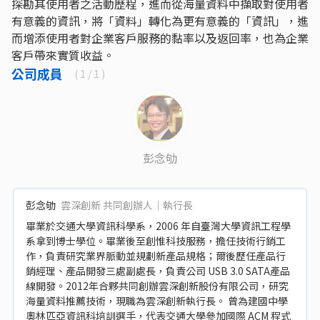
探勘其使用者之活動歷程，進而從海量資料中擷取對使用者
有意義的資訊，將「資料」轉化為更有意義的「資訊」，進
而增添使用者對企業客戶服務的黏率以及返回率，也為企業
客戶帶來實質收益。
公司成員
(
1
/ 1 )
彭念劬
彭念劬
雲深創新 共同創辦人｜執行長
畢業於交通大學資訊科學系，2006 年自臺灣大學資訊工程學
系拿到博士學位。畢業後至創惟科技服務，擔任技術行銷工
作，負責研究業界脈動並規劃新產品規格；爾後歷任產品行
銷經理、產品開發三處副處長，負責公司 USB 3.0 SATA產品
線開發。2012年合夥共同創辦雲深創新股份有限公司，研究
海量資料推薦技術，現職為雲深創新執行長。 曾為建國中學
奧林匹亞資訊科培訓選手，代表交通大學參加國際 ACM 程式