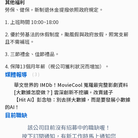
其他福利
勞保、健保，新制退休金提撥依照政府規定。
1‭.‬ 上班時間 10:00~18:00
2. 優於勞基法的休假制度，颱風假與政府放假，照常支薪
且不需補班。
3. 三節禮金、佳節禮品。
4. 保障13個月年薪（視公司獲利狀況而增加）。
媒體報導
( 3 )
華文世界的 IMDb！MovieCool 蒐羅最完整影劇資料
[大數據怎麼做？] 雲深創新不挖礦，改賣鏟子
【Hit AI】彭念劬：別去拼大數據，而是要發展小數據
的AI！
目前職缺
該公司目前沒有招募中的職缺喔！
按下訂閱通知，有新工作時馬上通知您