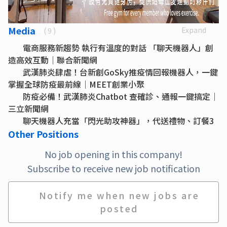
Media
Expand
( 9 )
電商服務新趨勢 執行有溫度的對話 「聊天機器人」創
造高效互動｜聯合新聞網
武漢肺炎肆虐！台新創GoSky推疫情回報機器人，一鍵
掌握全球防疫最前線｜MEET創業小聚
防疫必備！武漢肺炎Chatbot 查確診、通報一鍵搞定｜
三立新聞網
聊天機器人充當「閃光助攻神器」，代送禮物、訂餐3
分鐘搞定情人節｜T客邦
Other Positions
近100%讀取率發現Chatbot重要性！《博恩夜夜秀》
No job opening in this company!
用聊天機器人找到鐵粉｜數位時代
Subscribe to receive new job notification
放棄進Facebook工作機會選擇創業，GoSky在聊天機
器人世界大賽勇奪全球第四｜數位時代
【Facebook開發者社群】台灣開發者自學能力很強，
Notify me when new jobs are
但缺乏大型專案經驗｜INSIDE
posted
男友別慌！聊天機器人充當「閃光助攻神器」｜中時電