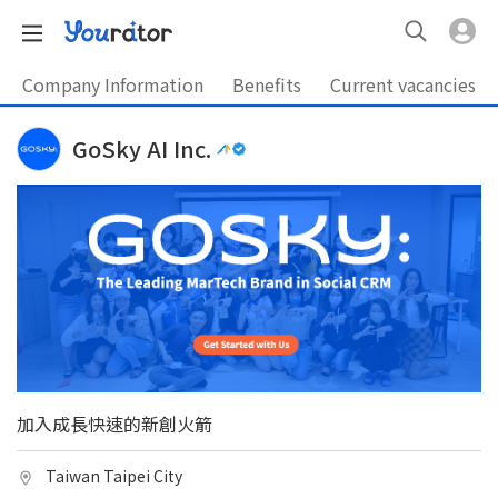
Company Information
Benefits
Current vacancies
GoSky AI Inc.
加入成長快速的新創火箭
Taiwan Taipei City