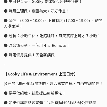
● 生日假 1 天，GoSky 要你安心休假去狂歡！
● 每月生理假，身體為大，好好休息！
● 彈性上(8:00 ~ 10:00)、下班制度 (17:00 ~ 19:00) ，避開
人潮車潮！
● 超長 2 小時午休，吃飽睡好，每天實際上班才 7 小時！
● 混合辦公制，一個月 4 天 Remote！
● 每兩個月提供 1 天全薪病假
-
【GoSky Life & Environment 上班日常】
多元的活動～風氣開放的，適合擁有自律、自由靈魂的你！
● 扁平化組織，鼓勵提出創新想法！
● 如果你講電話會害羞！我們有超隱私個人辦公電話亭