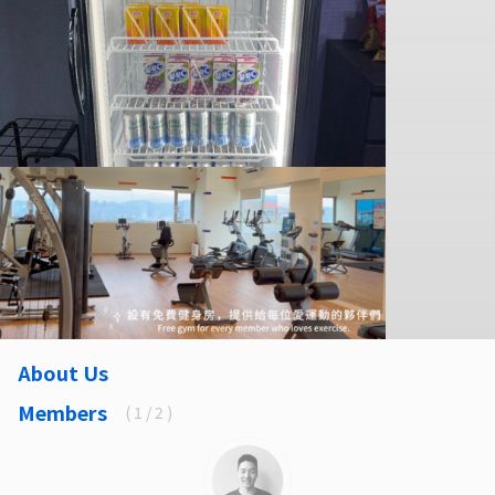
About Us
Members
(
1
/ 2 )