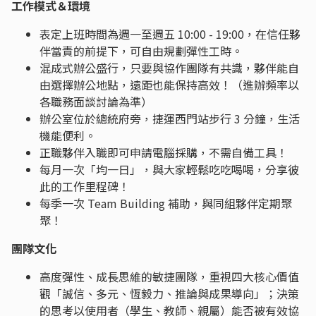
工作模式＆環境
表定上班時間為週一至週五 10:00 - 19:00，在信任夥
伴當責的前提下，可自由規劃彈性工時。
混成式辦公盛行，只要與協作團隊有共識，夥伴能自
由選擇辦公地點，遠距也能保持高效！（進辦頻率以
各職務面談討論為準）
辦公室位於總統府旁，捷運西門站步行 3 分鐘，生活
機能便利。
正職夥伴入職即可申請電腦採購，不需自備工具！
每月一次「均一日」，與大家輕鬆吃吃喝喝，分享彼
此的工作里程碑！
每季一次 Team Building 補助，與同組夥伴定期聚
聚！
團隊文化
高度彈性、成長思維的敏捷團隊，重視四大核心價值
觀「誠信、多元、恆毅力、推論與成果導向」；決策
的思考以使用者（學生、教師、親屬）能否被有效協