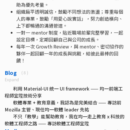
助為優先考量。
組織扁平透明誠信，鼓勵不同想法的激盪；尊重每個
人的專業，鼓勵「用愛心說實話」，努力創造橫向、
上下都暢通的溝通管道。
一對一 mentor 制度，貼近職場前輩完整學習，一起
設定目標，定期回顧自己與公司的成長。
每年一次 Growth Review，與 mentor、密切協作的
夥伴一起回顧一年的成長與挑戰，給彼此最棒的回
饋！
Blog
( 8 )
Expand
利用 Material-UI 統一 UI framework —— 均一前端工
程師宜陞技術分享
軟體專業 + 教育意義，我認為是完美結合 —— 專訪前
Mozilla 主管、現任均一軟體 leader 先祐
不只「教學」能幫助教育，我在均一走上教育 x 科技的
軟體工程師之路 —— 專訪軟體工程師宜陞