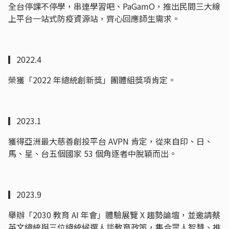
全台停課不停學，串連學習吧、PaGamO，推出民間三大線
上平台一站式防疫資源站，齊心回應師生需求。
▎2022.4
榮獲「2022 年總統創新獎」團體組獎項肯定。
▎2023.1
獲得亞洲最大慈善創投平台 AVPN 肯定，從來自印、日、
馬、星、台五個國家 53 個角逐者中脫穎而出。
▎2023.9
舉辦「2030 教育 AI 年會」體驗展覽 X 趨勢論壇，並邀請蔡
英文總統與三位總統候選人談教育政策，集合眾人智慧、推