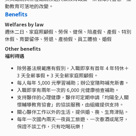
動教育可落地的改變。
Benefits
Welfares by law
週休二日、家庭照顧假、勞保、健保、陪產假、產假、特別
休假、育嬰留停、勞退、產檢假、員工體檢、婚假
Other benefits
福利待遇
除勞基法規範應有假別，入職即享有首年 4 年特休＋
3 天全薪事假 + 3 天全薪家庭照顧假。
每人每年 5,000 元學習補助；辦公室隨時補充新書。
入職即享有兩年一次的 6,000 元健康檢查補助。
支持夥伴的心理健康，夥伴可定期申請「均陽全人關
懷輔導教育協會」的協談服務，由組織提供支持。
關心夥伴工作以外的生活，提供婚、喪、生育津貼。
每年一次國內兩天一夜員工旅遊、一次春酒或尾牙，
保證不談工作，只有吃喝玩樂！