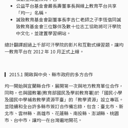
公益平台基金會嚴長壽董事長與線上教育平台共享
「均一」名稱。
誠致教育基金會副董事長李吉仁老師之子李恆偕同誠
致教育基金會三位夥伴及數十位志工協助將可汗學院
中文化，並建置學習網站。
總計翻譯超過上千部可汗學院的影片和互動式練習題，讓均
一教育平台在 2012 年 10 月正式上線。
▎2015.1 開啟與中央、縣市政府的多方合作
均一開始與宜蘭縣合作，展開第一次與地方教育單位合作，
同時，也與國教署(教育部國民及學前教育署)於「國民小學
及國民中學補救教學資源平臺」的「教學資源」設立專區。
並陸續和全台許多縣市簽訂合作備忘錄，包含：臺北市、新
北市、雲林縣、高雄市、花蓮縣、南投縣、澎湖縣、桃園
市、台中市，讓均一在台灣遍地開花。