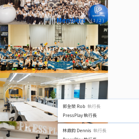
Members
(
1
/ 2 )
郭全榮 Rob
執行長
PressPlay 執行長
林鼎鈞 Dennis
執行長