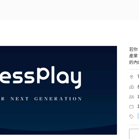
若你
產業
的內