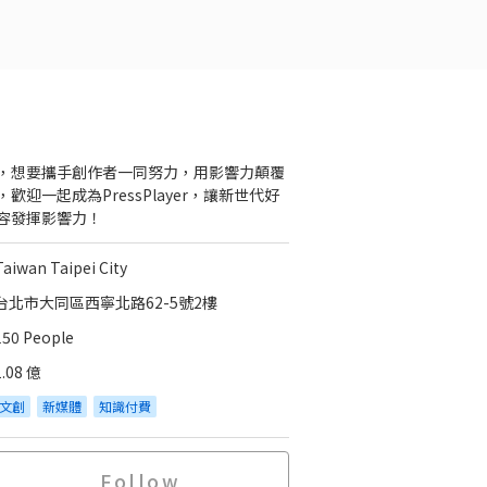
，想要攜手創作者一同努力，用影響力顛覆
，歡迎一起成為PressPlayer，讓新世代好
容發揮影響力！
Taiwan Taipei City
台北市大同區西寧北路62-5號2樓
150 People
1.08 億
文創
新媒體
知識付費
Follow