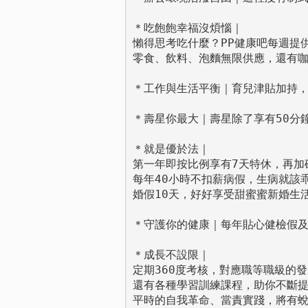
＊吃飽飽幸福沒煩惱｜

懶得思考吃什麼？PP健康吧每週提
零食、飲料、泡麵無限供應，還有咖
＊工作與生活平衡｜育兒津貼加持，
＊壽星你最大｜壽星除了享有50分
＊就是優於法｜

第一年即按比例享有7天特休，再加碼
每年40小時不扣薪病假，生病就該乖
婚假10天，好好享受甜蜜蜜新婚生活
＊守護你的健康｜每年貼心健檢假及
＊成長不設限｜

定期360度考核，對應職等職級的發展
還有各種學習訓練課程，助你不斷提
平時的自我革命、當責實踐，將有蛻