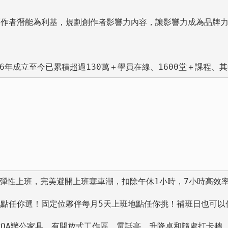
作者潛能為利基，規劃創作者影響力內容，讓影響力成為品牌力。
16年成立至今已累積超過130萬＋學員在線、1600堂＋課
:30彈性上班，完美避開上班塞車潮，扣除午休1小時，7小時高效
點任你選！固定位夥伴每月5天上班地點任你挑！補班日也可以任
OA辦公家具，有開放式工作區、電話亭、升降桌和隨處打卡牆