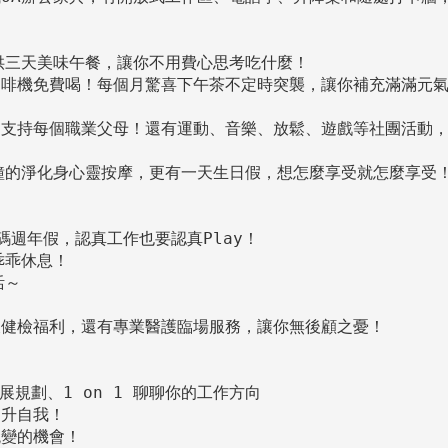
供三天美味午餐，讓你不用費心思考吃什麼！

啡機免費喝！每個月驚喜下午茶不定時突襲，讓你補充滿滿元氣
支持每個職業父母！還有運動、音樂、放鬆、遊戲等社團活動，
鐘的淨化身心靈按摩，更有一天生日假，想怎麼享受就怎麼享受！
週年假，認真工作也要認真Play！

乖休息！

～

健檢福利，還有專業醫護臨場服務，讓你無後顧之憂！

規劃、1 on 1 聊聊你的工作方向

升自我！

變的機會！
