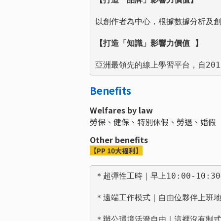
以創作者為中心，根據數據分析及創
【打造「知識」影響力價值 】
亞洲最領先的線上學習平台，自20
Benefits
Welfares by law
勞保、健保、特別休假、勞退、婚假
Other benefits
【PP 10大福利】
＊超彈性工時｜早上10:00-10
＊遠端工作模式｜自由位夥伴上班地
＊辦公環境活潑自由｜這裡沒有制式