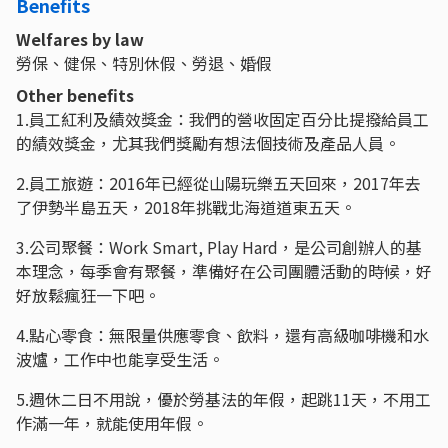
Benefits
Welfares by law
勞保、健保、特別休假、勞退、婚假
Other benefits
1.員工紅利及績效獎金：我們的營收固定百分比提撥給員工
的績效獎金，尤其我們獎勵有想法個技術及產品人員。
2.員工旅遊：2016年已經從山陽玩樂五天回來，2017年去
了伊勢半島五天，2018年挑戰北海道道東五天。
3.公司聚餐：Work Smart, Play Hard，是公司創辦人的基
本理念，每季會有聚餐，準備好在公司團體活動的時候，好
好放鬆瘋狂一下吧。
4.點心零食：無限量供應零食、飲料，還有高級咖啡機和水
波爐，工作中也能享受生活。
5.週休二日不用說，優於勞基法的年假，起跳11天，不用工
作滿一年，就能使用年假。