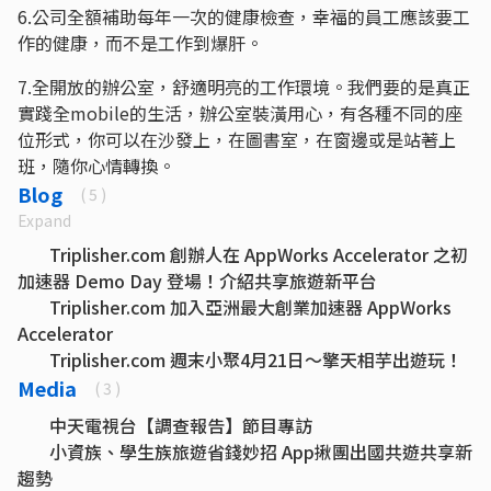
6.公司全額補助每年一次的健康檢查，幸福的員工應該要工
作的健康，而不是工作到爆肝。
7.全開放的辦公室，舒適明亮的工作環境。我們要的是真正
實踐全mobile的生活，辦公室裝潢用心，有各種不同的座
位形式，你可以在沙發上，在圖書室，在窗邊或是站著上
班，隨你心情轉換。
Blog
( 5 )
Expand
Triplisher.com 創辦人在 AppWorks Accelerator 之初
加速器 Demo Day 登場！介紹共享旅遊新平台
Triplisher.com 加入亞洲最大創業加速器 AppWorks
Accelerator
Triplisher.com 週末小聚4月21日～擎天相芋出遊玩！
Triplisher.com【大學生自助旅行大調查】 大學生最想
Media
( 3 )
去的國家排行榜！你猜對了嗎？
中天電視台【調查報告】節目專訪
Triplisher.com 週末小聚3月24日～前往被時光所遺忘
小資族、學生族旅遊省錢妙招 App揪團出國共遊共享新
的金瓜石！
趨勢