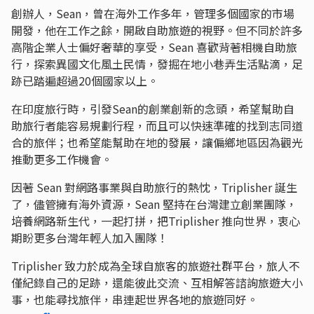
創辦人，Sean，曾在海外工作多年，管理多個國家的市場
開發，他在工作之餘，開啟自助旅遊的視野。但不同於許多
高階企業人士偏好奢華的享受，Sean 喜歡背著相機自助旅
行，探索異國文化風土民情，發掘在地小巷弄生活點滴，足
跡已踏遍超過20個國家以上。
在印度旅行時，引發Sean的創業創新的念頭，希望幫助自
助旅行者能容易規劃行程，而且可以快速準確的找到志同道
合的旅伴；也希望能幫助在地的發展，讓偏鄉地區因為觀光
推動更多工作機會。
因著 Sean 對網路事業與自助旅行的熱忱，Triplisher 誕生
了，儘管擁有海外資源，Sean 堅持在台灣建立創業團隊，
培養網路新生代，一起打拼，把Triplisher 推向世界，衷心
期盼更多台灣年輕人加入團隊！
Triplisher 致力於成為全球自旅客的旅遊社群平台，旅人不
僅紀錄自己的足跡，還能彼此交流、互相解答諮詢旅遊大小
事，也能尋找旅伴，串連起世界各地的旅遊同好。