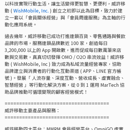
以科技實現行動生活，讓生活變得更智慧、更便利，威許移
動 (
WishMobile, Inc.
) 創立之初即以此為目標，致力於建
立一套以「會員關係經營」與「會員周邊服務」為主軸的行
動化應用系統。
過去幾年，威許移動已成功打進連鎖百貨、零售通路與餐飲
品牌的市場，服務連鎖品牌數近 100 家，創造每日
3,200,000 以上的 App 開啟數，進而促成每日數萬筆來店
數與交易數，真真切切發揮 OMO / O2O 串流效益！威許移
動 ( WishMobile, Inc ) 致力成為私域流量經營專家，協助
品牌建立與消費者的行動化互動渠道 ( APP、LINE 官方帳
號 )。發展「 人流存量、深度互動、營收成長、虛實融合、
智慧經營 」等行動化解決方案，從 0 到 1 運用 MarTech 協
助品牌推動可循環變現的顧客經營模式！
====================================
威許移動主要產品與服務：
====================================
威許移動四大平台：MMRM 會員經營平台、OmniGO 虛實