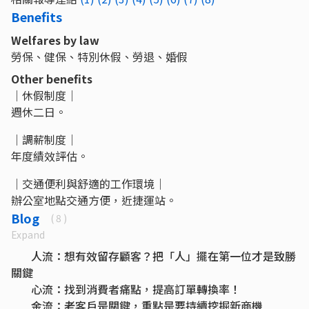
Benefits
Welfares by law
勞保、健保、特別休假、勞退、婚假
Other benefits
｜休假制度｜
週休二日。
｜調薪制度｜
年度績效評估。
｜交通便利與舒適的工作環境｜
辦公室地點交通方便，近捷運站。
Blog
( 8 )
Expand
人流：想有效留存顧客？把「人」擺在第一位才是致勝
關鍵
心流：找到消費者痛點，提高訂單轉換率！
金流：老客戶是關鍵，重點是要持續挖掘新商機