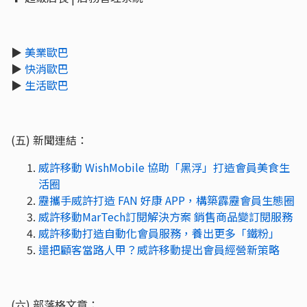
▶
美業歐巴
▶
快消歐巴
▶
生活歐巴
(五) 新聞連結：
威許移動 WishMobile 協助「黑浮」打造會員美食生
活圈
靂攜手威許打造 FAN 好康 APP，構築霹靂會員生態圈
威許移動MarTech訂閱解決方案 銷售商品變訂閱服務
威許移動打造自動化會員服務，養出更多「鐵粉」
還把顧客當路人甲？威許移動提出會員經營新策略
(六) 部落格文章：