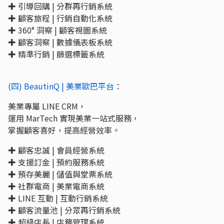
✚ 引導回購 | 分群再行銷系統
✚ 顧客旅程 | 行銷自動化系統
✚ 360° 洞察 | 顧客視圖系統
✚ 顧客洞察 | 數據儀表板系統
✚ 精準行銷 | 篩選標籤系統
(四) BeautinQ | 美業歐巴平台
：
美業專屬 LINE CRM，
運用 MarTech 實現美業一站式服務，
掌握顧客喜好，提高經營效率。
✚ 顧客忠誠 | 會員經營系統
✚ 支援訂金 | 預約服務系統
✚ 預存美麗 | 儲值與堂票系統
✚ 社群電商 | 美業電商系統
✚ LINE 互動 | 互動行銷系統
✚ 顧客流量池 | 分眾再行銷系統
✚ 超級店長 | 店務管理系統