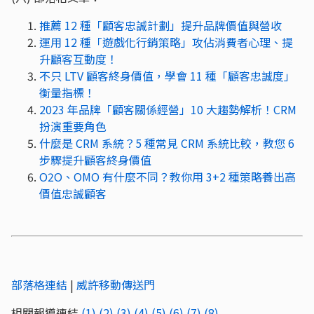
推薦 12 種「顧客忠誠計劃」提升品牌價值與營收
運用 12 種「遊戲化行銷策略」攻佔消費者心理、提
升顧客互動度！
不只 LTV 顧客終身價值，學會 11 種「顧客忠誠度」
衡量指標！
2023 年品牌「顧客關係經營」10 大趨勢解析！CRM
扮演重要角色
什麼是 CRM 系統？5 種常見 CRM 系統比較，教您 6
步驟提升顧客終身價值
O2O、OMO 有什麼不同？教你用 3+2 種策略養出高
價值忠誠顧客
部落格連結
|
威許移動傳送門
相關報導連結
(1)
(2)
(3)
(4)
(5)
(6)
(7)
(8)