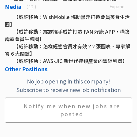
外帶外送：後疫情時代的餐飲零售新常態！
Media
Expand
( 12 )
跨店分批取：發展超商咖啡寄杯只要 2 步驟，輕鬆圈住
【威許移動：WishMobile 協助黑浮打造會員美食生活
顧客後續消費！
圈】
訂閱制：產業趨勢跟著走！快用訂閱新商模綁住消費者
【威許移動：霹靂攜手威許打造 FAN 好康 APP，構築
的心
霹靂會員生態圈】
商模｜會員制商模轉型
【威許移動：怎樣經營會員才有效？2 張圖表、專家解
以科技實現行動生活，讓生活變得更智慧、更便利
答 6 大關鍵】
【威許移動：AWS-JIC 新世代連鎖產業的營銷利器】
【威許移動：企業品牌 APP 開發與設計公司最佳選
Other Positions
擇】
No job opening in this company!
【威許移動：擁有數據還要發揮數據價值，MarTech
Subscribe to receive new job notification
是如何做到精準行銷的？】
【威許移動：以 MarTech 助零售餐飲業者極大化 O2O
經濟】
Notify me when new jobs are
【威許移動：品牌交流平台「舌尖會」聯合25家知名餐
posted
飲推「捧友，呷飽味！」】
【威許移動：智慧零售超進化！這些解方帶領零售業者
迎接 OMO 新零售】