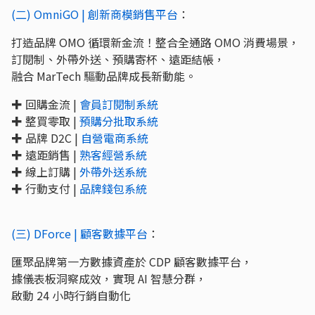
(二) OmniGO | 創新商模銷售平台
：
打造品牌 OMO 循環新金流！整合全通路 OMO 消費場景，
訂閱制、外帶外送、預購寄杯、遠距結帳，
融合 MarTech 驅動品牌成長新動能。
✚ 回購金流 |
會員訂閱制系統
✚ 整買零取 |
預購分批取系統
✚ 品牌 D2C |
自營電商系統
✚ 遠距銷售 |
熟客經營系統
✚ 線上訂購 |
外帶外送系統
✚ 行動支付 |
品牌錢包系統
(三) DForce | 顧客數據平台
：
匯聚品牌第一方數據資產於 CDP 顧客數據平台，
據儀表板洞察成效，實現 AI 智慧分群，
啟動 24 小時行銷自動化