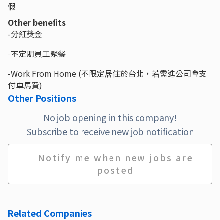
假
Other benefits
-分紅獎金
-不定期員工聚餐
-Work From Home (不限定居住於台北，若需進公司會支
付車馬費)
Other Positions
No job opening in this company!
Subscribe to receive new job notification
Notify me when new jobs are
posted
Related Companies