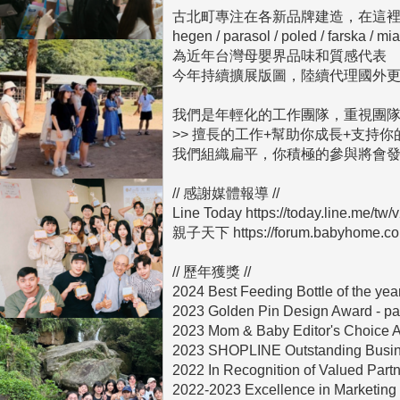
古北町專注在各新品牌建造，在這裡
hegen / parasol / poled / farska / mia
為近年台灣母嬰界品味和質感代表

今年持續擴展版圖，陸續代理國外更
我們是年輕化的工作團隊，重視團隊
>> 擅長的工作+幫助你成長+支持你
我們組織扁平，你積極的參與將會發揮
// 感謝媒體報導 //

Line Today https://today.line.me/tw/
親子天下 https://forum.babyhome.com.
// 歷年獲獎 //

2024 Best Feeding Bottle of the ye
2023 Golden Pin Design Award - par
2023 Mom & Baby Editor's Choice Aw
2023 SHOPLINE Outstanding Busines
2022 In Recognition of Valued Part
2022-2023 Excellence in Marketing