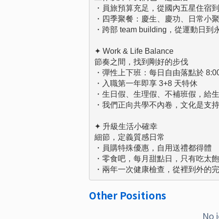
・員旅預算充足，從國內五星住宿到
・四季聚餐：慶生、慶功、日常小聚
・跨部 team building，從運動
✦ Work & Life Balance

節奏之間，找到剛好的步伐

・彈性上下班：每日自由落點於 8:00–9:30
・入職第一年即享 3+8 天特休

・生日假、生理假、不補班假，給生
・我們正向共學不內卷，文化是支持
✦ 升級生活小確幸

細節，定義質感日常

・員購特殊優惠，自用送禮都得體

・零食吧，每月甜點日，只有吃太飽
・兩年一次健康檢查，從裡到外的
Other Positions
No 