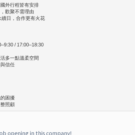
國外行程皆有安排

，歡聚不需理由

日到永續日，合作更有火花

 / 17:00–18:30

活多一點溫柔空間

與信任

的困擾

完整照顧
job opening in this company!