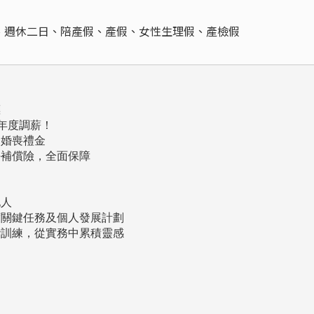
、週休二日、陪產假、產假、女性生理假、產檢假


年度調薪！

婚喪禮金

補償險，全面保障

人

關鍵任務及個人發展計劃

訓練，從實務中累積靈感


