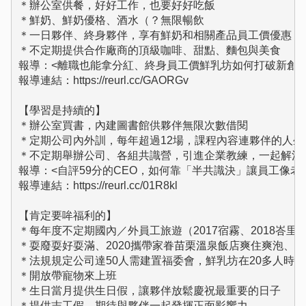
＊辦公室供餐，好好工作，也要好好吃飯

＊鮮奶、鮮奶優格、酒水（？無限暢飲

＊一日夥伴、終身夥伴，享有鮮奶和相關產品員工價優惠

＊不定期提供合作廠商的頂級咖啡、甜點、麵包與美食

報導：<離職也能拿分紅、終身員工價鮮乳坊如何打破新創死
報導連結：https://reurl.cc/GAORGv

【學習是持續的】

＊辦公室買書，內建圖書館供夥伴無限次數借閱

＊定期公司內外訓，每年超過12場，課程內容連夥伴的人生
＊不定期舉辦公司、各組共識營，引進企業教練，一起解決各
報導：<自評59分的CEO，如何靠「半共識決」讓員工像老闆
報導連結：https://reurl.cc/01R8kl

【肯定要哞福利的】

＊每年度不定期國內／外員工旅遊（2017宿霧、2018峇里島、2
＊耍廢耍好耍滿、2020攜帶家眷苗栗溫泉飯店爽住爽泡、202
＊法規規定公司達50人需建置福委會，鮮乳坊在20多人時即
＊開放帶寵物來上班

＊生日當月提供生日假，讓夥伴放鬆慶祝最重要的日子

＊提供志工假，期待與夥伴一起發揮正面影響力
