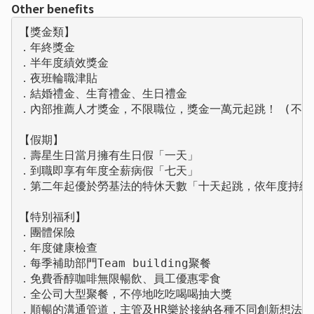
Other benefits
【獎金類】

．年終獎金

．半年度績效獎金

．夜班輪職津貼

．結婚禮金、生育禮金、生日禮金

．內部推薦人才獎金，不限職位，獎金一萬元起跳！ (不定期
【假期】

．壽星生日當月擁有生日假「一天」

．到職即享有年度全薪病假「七天」

．第二年起優於勞基法的特休天數「十天起跳，依年度持續增
【特別福利】

．團體保險

．年度健康檢查

．每季補助部門Team building聚餐

．免費香醇咖啡無限暢飲、員工優惠零食

．全公司大型聚餐，不停地吃吃喝喝抽大獎

．順暢的溝通管道，主管及HR樂於接納各種不同創新想法
