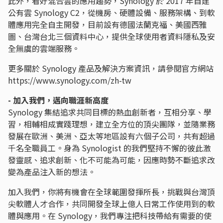
此外，看好混合雲的應用趨勢，Synology 於 2017 年自建
公有雲 Synology C2，從機房、硬體設備、服務架構、到軟
體應用完全自主開發，目前設有德國法蘭克福、美國西雅
圖、台灣台北三個資料中心，提供全球使用者資料隱私及安
全無虞的雲端服務。
更多關於 Synology 產品及解決方案資訊，請參閱官方網站
https://www.synology.com/zh-tw
- 加入我們，邁向職涯新高度
Synology 集結追求共同目標的熱血創新者，互相分享、學
習，相輔相成實踐理想，建立全方位的頂尖團隊，並隨業務
發展在歐洲、美洲、亞太等地區設有六個子公司，共有超過
千名全職員工。身為 Synologist 的我們堅持不懈的彼此激
發靈感、追求創新、化不可能為可能，因應時勢不斷追求改
變為產品注入新的想法。
加入我們，你將有機會在全球範圍發揮所長，挑戰與台灣頂
尖軟體人才合作，共同開發全球上億人日常工作使用到的軟
體與應用。在 Synology，我們專注把科技帶給有需要的使