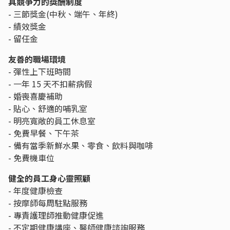
具競爭力的獎酬制度
- 三節獎金(中秋、端午、年終)
- 績效獎金
- 留任金
友善的職場環境
- 彈性上下班時間
- 一年 15 天不扣薪病假
- 婚喪喜慶補助
- 貼心、舒適的哺乳室
- 明亮寬敞的員工休息室
- 免費早餐、下午茶
- 備有當季新鮮水果、零食、飲料與咖啡
- 免費機車位
健全的員工身心靈照顧
- 年度健康檢查
- 按摩師每周駐點服務
- 專責護理師推動健康促進
- 不定期健康講座、醫師健康諮詢服務