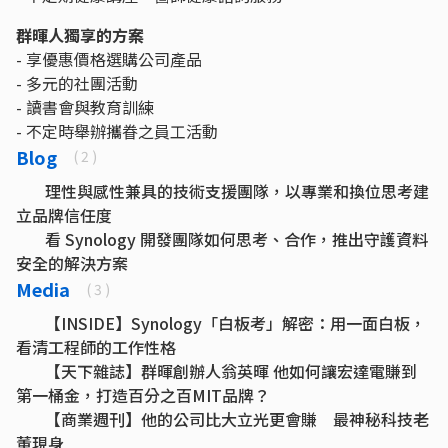
群暉人獨享的方案
- 享優惠價格選購公司產品
- 多元的社團活動
- 讀書會與教育訓練
- 不定時舉辦攜眷之員工活動
Blog
( 2 )
理性與感性兼具的技術支援團隊，以專業和換位思考建
立品牌信任度
看 Synology 開發團隊如何思考、合作，推出守護資料
安全的解決方案
Media
( 3 )
【INSIDE】Synology「白板考」解密：用一面白板，
看清工程師的工作性格
【天下雜誌】群暉創辦人翁英暉 他如何讓宏達電賺到
第一桶金，打造百分之百MIT品牌？
【商業週刊】他的公司比大立光更會賺 最神秘科技老
董現身