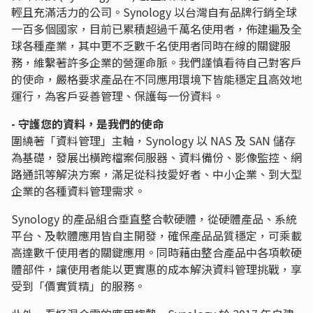
輕且充滿活力的公司。Synology 以台灣自有品牌行銷全球
一百多個國家，目前已累積超過千萬名使用者，佈建遍及全
球各種產業，其中更不乏數千名使用者同時在線的關鍵服
務，維繫著許多企業的營運命脈。我們謹慎看待自己對客戶
的使命，嚴格要求產品在不同應用環境下皆能穩定且高效地
運行，為客戶妥善管理、保護每一份資料。
- 守護您的資料，是我們的使命
圍繞著「資料管理」主軸，Synology 以 NAS 及 SAN 儲存
為基礎，發展出橫跨檔案伺服器、資料備份、影像監控、網
路通訊等解決方案，滿足從科技愛好者、中小企業、到大型
企業的各種資料管理需求。
Synology 的產品組合垂直整合軟硬體，從硬體產品、系統
平台、及軟體應用皆自主開發，確保產品品質穩定，可乘載
高達數千使用者的關鍵應用。同時藉由整合產品中各項軟硬
體部件，讓使用者能以更實惠的成本解決資料管理挑戰，享
受到「價實質精」的服務。