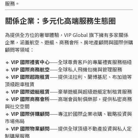
服務。
關係企業：多元化高端服務生態圈
為提供全方位的奢華體驗，VIP Global 旗下擁有多家關係
企業，涵蓋航空、遊艇、商務會所、房地產顧問與國際併購
顧問等領域：
🔹
VIP 國際禮賓中心
——全球尊貴客戶的專屬禮賓服務樞紐
🔹
VIP 國際商務航空
——全球私人飛機包機與管理服務
🔹
VIP 國際超跑租賃
——提供法拉利、蘭博基尼、布加迪等
頂級跑車租賃
🔹
VIP 國際遊艇租賃
——豪華遊艇與超級遊艇定制租賃服務
🔹
VIP 國際商務會所
——高端會員制俱樂部，提供私密商務
與社交空間
🔹
VIP 國際併購顧問
——專注於國際企業收購、戰略投資與
市場佈局
🔹
VIP 國際物業顧問
——提供全球頂級不動產投資與私人定
制購屋服務