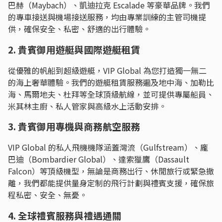
巴赫（Maybach）、凱迪拉克 Escalade 等豪華品牌。我們
的專車接送與機場接送服務，均由專業訓練的主管司機提
供，確保安全、私密、舒適的出行體驗。
2. 貴賓御用遊艇與國際遊艇租賃
從優雅的帆船到超級遊艇，VIP Global 為您打造獨一無二
的海上奢華體驗。我們的遊艇租賃服務遍及地中海、加勒比
海、馬爾地夫、杜拜等全球頂級航線，並可提供專屬船員、
米其林主廚、私人管家與高級水上活動安排。
3. 貴賓御用專機與商務航空服務
VIP Global 的私人飛機機隊涵蓋灣流（Gulfstream）、龐
巴迪（Bombardier Global）、達索獵鷹（Dassault
Falcon）等頂級機型，無論是商務出行、休閒旅行或緊急撤
離，我們都能提供量身定制的飛行計劃與禮賓支援，確保旅
程私密、安全、無憂。
4. 全球禮賓服務與禮遇通關