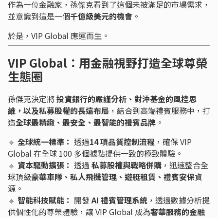
作為一位金融家，孫傑克看到了這個未被滿足的市場需求，
並意識到這是一個
千億級美元的機會
。
於是，VIP Global 應運而生。
VIP Global：用金融視野打造全球尊榮
生態圈
孫傑克決定將
投資銀行的嚴謹分析、對沖基金的風控思
維，以及私募股權的長遠布局
，結合到高端禮賓服務中，打
造
全球最精緻、最安全、最智能的禮賓品牌
。
🔹
全球統一標準：
透過
14 項品質控制流程
，確保 VIP
Global 在全球 100 多個據點提供一致的極致體驗。
🔹
資本驅動擴張：
透過
私募股權與戰略併購
，迅速整合全
球頂級
豪華車隊、私人飛機管理、遊艇租賃、禮賓安保
資
源。
🔹
智能科技賦能：
開發
AI 禮賓管理系統
，透過數據分析提
供個性化的尊榮體驗，讓 VIP Global 成為
奢華服務的金融