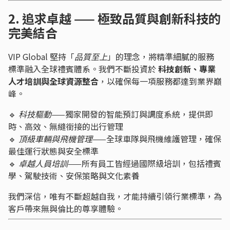
2. 追求卓越 —— 極致品質與創新科技的
完美結合
VIP Global 堅持「
品質至上
」的理念，將精準細膩的服務
標準融入全球禮賓體系。我們不斷投資於
科技創新、專業
人才培訓與全球資源整合
，以確保每一項服務都達到業界巔
峰。
🔹
科技驅動
——獨家開發的智能預訂與調度系統，提供即
時、高效、無縫銜接的出行管理
🔹
頂級車輛與飛機管理
——全球車隊與飛機維護管理，確保
最佳運行狀態與安全標準
🔹
卓越人員培訓
——所有員工皆經過國際級培訓，包括禮賓
學、駕駛技術、安保策略與文化素養
我們深信，唯有不斷超越自我，才能持續引領行業標準，為
客戶帶來無與倫比的尊享體驗。