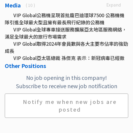
Media
Expand
( 10 )
VIP Global公務機呈現首批龐巴迪環球7500 公務機機
隊引進全球最大型且擁有最長飛行紀錄的公務機
VIP Global全球專車接送服務擴展亞太地區服務網絡，
滿足全球最大的旅行市場需求
VIP Global取得2024年會員數與各大主要市佔率的強勁
成長
VIP Global亞太區總裁 孫傑克 表示：新冠病毒已經徹
底改變傳統旅遊方式
Other Positions
Sun Capital 旗下私募股權基金注資VIP Global公務機
No job opening in this company!
公司估值超過 26.5 億美元
Subscribe to receive new job notification
VIP Global 2022贏在開局，私人飛行的三大提升體驗
業內首創：VIP Global公務機在全球範圍內取消調機費
訂製尊爵旅程私人飛機 Private Jet Customized
Notify me when new jobs are
Journey
posted
VIP Global公務機寵物飛行數量增長86%，升級全球寵
物飛行體驗
VIP Global全球專車接送服務推出特斯拉綠能Green