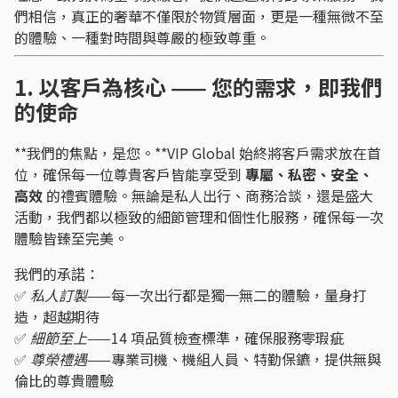
們相信，真正的奢華不僅限於物質層面，更是一種無微不至
的體驗、一種對時間與尊嚴的極致尊重。
1. 以客戶為核心 —— 您的需求，即我們
的使命
**我們的焦點，是您。**VIP Global 始終將客戶需求放在首
位，確保每一位尊貴客戶皆能享受到
專屬、私密、安全、
高效
的禮賓體驗。無論是私人出行、商務洽談，還是盛大
活動，我們都以極致的細節管理和個性化服務，確保每一次
體驗皆臻至完美。
我們的承諾：
✅
私人訂製
——每一次出行都是獨一無二的體驗，量身打
造，超越期待
✅
細節至上
——14 項品質檢查標準，確保服務零瑕疵
✅
尊榮禮遇
——專業司機、機組人員、特勤保鑣，提供無與
倫比的尊貴體驗