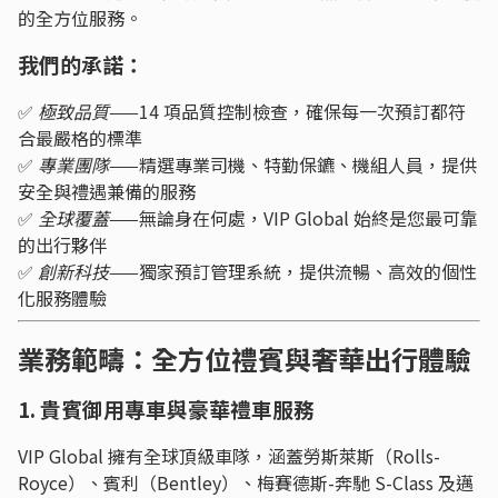
的全方位服務。
我們的承諾：
✅
極致品質
——14 項品質控制檢查，確保每一次預訂都符
合最嚴格的標準
✅
專業團隊
——精選專業司機、特勤保鑣、機組人員，提供
安全與禮遇兼備的服務
✅
全球覆蓋
——無論身在何處，VIP Global 始終是您最可靠
的出行夥伴
✅
創新科技
——獨家預訂管理系統，提供流暢、高效的個性
化服務體驗
業務範疇：全方位禮賓與奢華出行體驗
1. 貴賓御用專車與豪華禮車服務
VIP Global 擁有全球頂級車隊，涵蓋勞斯萊斯（Rolls-
Royce）、賓利（Bentley）、梅賽德斯-奔馳 S-Class 及邁