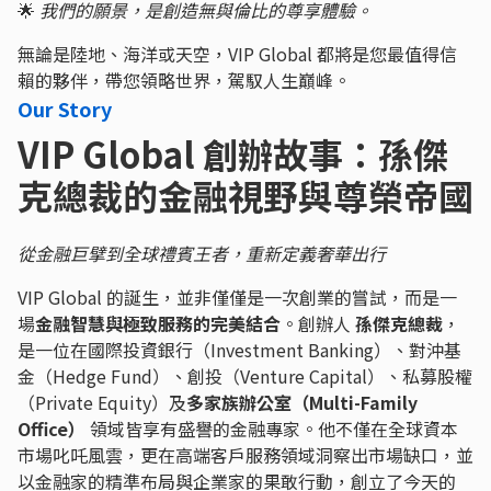
🌟
我們的願景，是創造無與倫比的尊享體驗。
無論是陸地、海洋或天空，VIP Global 都將是您最值得信
賴的夥伴，帶您領略世界，駕馭人生巔峰。
Our Story
VIP Global 創辦故事：孫傑
克總裁的金融視野與尊榮帝國
從金融巨擘到全球禮賓王者，重新定義奢華出行
VIP Global 的誕生，並非僅僅是一次創業的嘗試，而是一
場
金融智慧與極致服務的完美結合
。創辦人
孫傑克總裁
，
是一位在國際投資銀行（Investment Banking）、對沖基
金（Hedge Fund）、創投（Venture Capital）、私募股權
（Private Equity）及
多家族辦公室（Multi-Family
Office）
領域皆享有盛譽的金融專家。他不僅在全球資本
市場叱吒風雲，更在高端客戶服務領域洞察出市場缺口，並
以金融家的精準布局與企業家的果敢行動，創立了今天的