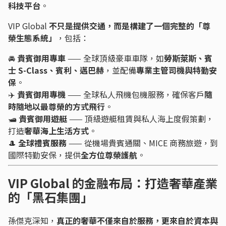
科技平台
。
VIP Global
不只是提供交通，而是構建了一個完整的「尊
榮生態系統」
，包括：
🚘
貴賓御用專車
—— 全球頂級豪車車隊，如
勞斯萊斯、賓
士 S-Class、賓利、邁巴赫
，並配備
專業主管司機與特勤安
保
。
✈️
貴賓御用專機
—— 全球私人飛機包機服務，確保客戶
隨
時隨地以最尊榮的方式飛行
。
🛥
貴賓御用遊艇
—— 頂級遊艇租賃與私人海上度假策劃，
打造
奢華海上生活方式
。
🎩
全球禮賓服務
—— 從機場貴賓通關、MICE 商務旅遊，到
國際特勤安保，提供
全方位尊榮護航
。
VIP Global 的金融布局：打造奢華產業
的「黑石集團」
孫傑克深知，
真正的奢華不僅來自於服務，更來自於資本與