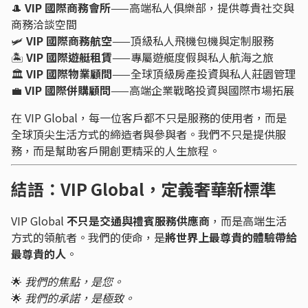
🎩
VIP 國際商務會所
——高端私人俱樂部，提供尊貴社交與
商務洽談空間
🛩
VIP 國際商務航空
——頂級私人飛機包機與定制服務
🏝
VIP 國際遊艇租賃
——專屬遊艇度假與私人航海之旅
🏛
VIP 國際物業顧問
——全球頂級房產投資與私人莊園管理
💼
VIP 國際併購顧問
——高端企業戰略投資與國際市場拓展
在 VIP Global，每一位客戶都不只是服務的使用者，而是
全球頂尖生活方式的締造者與參與者。我們不只是提供服
務，而是幫助客戶開創更精采的人生旅程。
結語：VIP Global，定義奢華新標準
VIP Global
不只是交通與禮賓服務供應商
，而是高端生活
方式的領航者。我們的使命，是
將世界上最尊貴的體驗帶給
最尊貴的人
。
🌟
我們的焦點，是您。
🌟
我們的承諾，是極致。