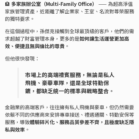
🏦
多家族辦公室（Multi-Family Office）
—— 為超高淨值
家族管理資產，近距離了解企業家、王室、名流對尊榮服務
的獨特要求。
在這個過程中，孫傑克接觸到全球最頂級的客戶，他們的需
求超越了財富管理本身，更多的是
如何讓生活運營更加高
效、便捷且無與倫比的尊貴
。
但他很快發現：
市場上的高端禮賓服務，無論是私人
飛機、豪華車隊，還是全球特勤保
鑣，都缺乏統一的標準與戰略整合。
金融業的高端客戶，往往擁有私人飛機與豪車，但仍然需要
依賴不同的供應商來安排專車接送、禮遇通關、特勤安保等
服務，導致
體驗碎片化、服務品質參差不齊，且極度缺乏隱
私與效率
。