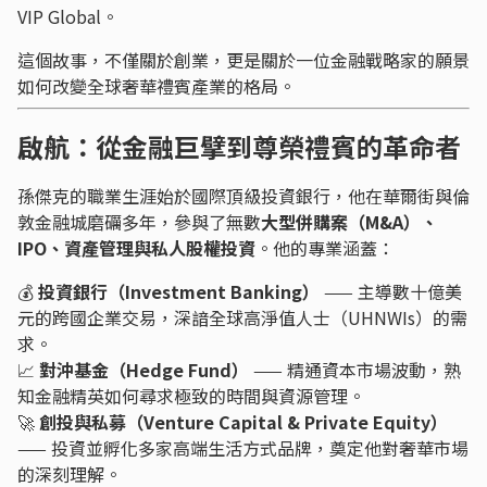
VIP Global。
這個故事，不僅關於創業，更是關於一位金融戰略家的願景
如何改變全球奢華禮賓產業的格局。
啟航：從金融巨擘到尊榮禮賓的革命者
孫傑克的職業生涯始於國際頂級投資銀行，他在華爾街與倫
敦金融城磨礪多年，參與了無數
大型併購案（M&A）、
IPO、資產管理與私人股權投資
。他的專業涵蓋：
💰
投資銀行（Investment Banking）
—— 主導數十億美
元的跨國企業交易，深諳全球高淨值人士（UHNWIs）的需
求。
📈
對沖基金（Hedge Fund）
—— 精通資本市場波動，熟
知金融精英如何尋求極致的時間與資源管理。
🚀
創投與私募（Venture Capital & Private Equity）
—— 投資並孵化多家高端生活方式品牌，奠定他對奢華市場
的深刻理解。