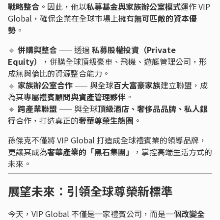
戰略整合
。因此，他以
私募基金與家族辦公室模式
運作 VIP
Global，確保企業在全球市場上擁有
無可匹敵的資本優
勢
。
🔹
併購與整合
—— 透過
私募股權投資（Private
Equity）
，併購全球頂級豪車、飛機、遊艇管理公司，形
成無與倫比的資源整合能力。
🔹
家族辦公室合作
—— 與全球
百大富豪家族
建立聯盟，成
為其
專屬禮賓顧問與資產管理夥伴
。
🔹
跨產業聯盟
—— 與全球
頂級酒店、奢侈品品牌、私人銀
行
合作，打造真正的
奢華尊榮生態圈
。
孫傑克不僅將 VIP Global 打造成全球禮賓業的領導品牌，
更讓其成為
奢華產業的「黑石集團」
，掌控高端生活方式的
未來。
展望未來：引領全球尊榮新標準
今天，VIP Global 不僅是一家禮賓公司，而是一個
改變全