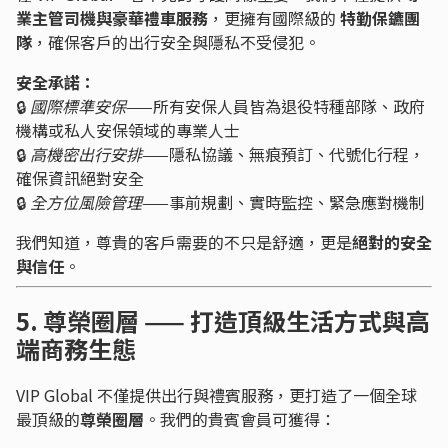
業主管司機與豪華禮車服務
，更擁有國際級的
特勤保鑣團
隊
，確保客戶的出行安全與隱私不受侵犯。
安全承諾：
🔒
國際標準安保
——所有安保人員皆為退役特種部隊、政府
機構或私人安保領域的專業人士
🔒
高機密出行安排
——隱私協議、無痕預訂、代號化行程，
確保資訊絕對安全
🔒
全方位風險管理
——事前規劃、實時監控、緊急應對機制
我們知道，尊貴的客戶需要的不只是舒適，更是
絕對的安全
與信任
。
5. 尊榮圈層 —— 打造頂級生活方式與高
端商務生態
VIP Global 不僅提供出行與禮賓服務，更打造了一個全球
最頂級的
尊榮圈層
。我們的貴賓會員可獲得：