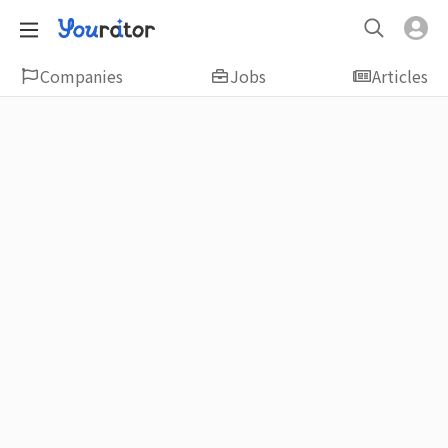
Companies
Jobs
Articles
Featured
新鮮人友善專區｜應屆畢業生找工作、新
鮮人友善、無經驗可
大學生畢業找工作，求職迷惘嗎？Yourator 精
選新鮮人工作職缺：無經驗可、科技新創、外
商公司、週休二日、企業急徵、月薪四萬起、
上市上櫃、應屆最愛等最新工作；提供最新職
場資訊：求職攻略、履歷表撰寫技巧、自傳範
例、面試經驗、學長姐經驗分享等，幫助你找