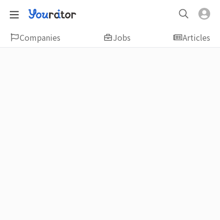
Companies
Jobs
Articles
Featured
新鮮人友善專區｜應屆畢業生找工作、新
鮮人友善、無經驗可
大學生畢業找工作，求職迷惘嗎？Yourator 精
選新鮮人工作職缺：無經驗可、科技新創、外
商公司、週休二日、企業急徵、月薪四萬起、
上市上櫃、應屆最愛等最新工作；提供最新職
場資訊：求職攻略、履歷表撰寫技巧、自傳範
例、面試經驗、學長姐經驗分享等，幫助你找