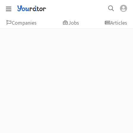
Companies
Jobs
Articles
Featured
新鮮人友善專區｜應屆畢業生找工作、新
鮮人友善、無經驗可
大學生畢業找工作，求職迷惘嗎？Yourator 精
選新鮮人工作職缺：無經驗可、科技新創、外
商公司、週休二日、企業急徵、月薪四萬起、
上市上櫃、應屆最愛等最新工作；提供最新職
場資訊：求職攻略、履歷表撰寫技巧、自傳範
例、面試經驗、學長姐經驗分享等，幫助你找