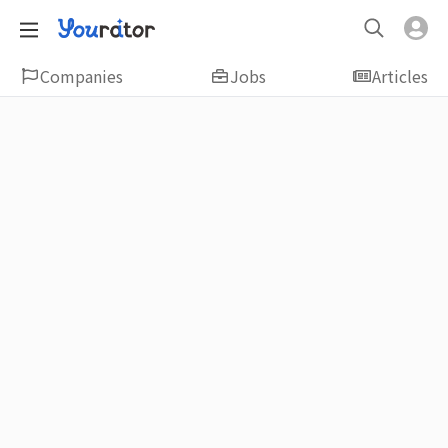
Companies
Jobs
Articles
Featured
新鮮人友善專區｜應屆畢業生找工作、新
鮮人友善、無經驗可
大學生畢業找工作，求職迷惘嗎？Yourator 精
選新鮮人工作職缺：無經驗可、科技新創、外
商公司、週休二日、企業急徵、月薪四萬起、
上市上櫃、應屆最愛等最新工作；提供最新職
場資訊：求職攻略、履歷表撰寫技巧、自傳範
例、面試經驗、學長姐經驗分享等，幫助你找