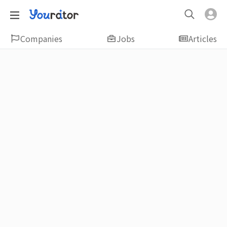
Companies
Jobs
Articles
Featured
新鮮人友善專區｜應屆畢業生找工作、新
鮮人友善、無經驗可
大學生畢業找工作，求職迷惘嗎？Yourator 精
選新鮮人工作職缺：無經驗可、科技新創、外
商公司、週休二日、企業急徵、月薪四萬起、
上市上櫃、應屆最愛等最新工作；提供最新職
場資訊：求職攻略、履歷表撰寫技巧、自傳範
例、面試經驗、學長姐經驗分享等，幫助你找