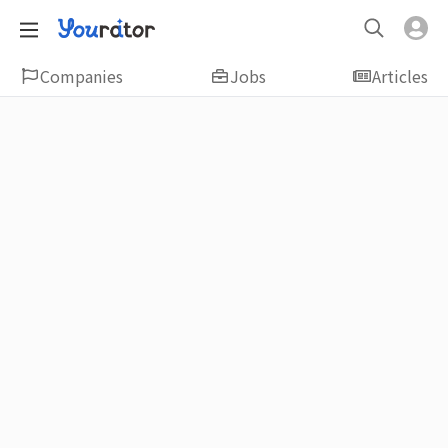
Companies
Jobs
Articles
Featured
新鮮人友善專區｜應屆畢業生找工作、新
鮮人友善、無經驗可
大學生畢業找工作，求職迷惘嗎？Yourator 精
選新鮮人工作職缺：無經驗可、科技新創、外
商公司、週休二日、企業急徵、月薪四萬起、
上市上櫃、應屆最愛等最新工作；提供最新職
場資訊：求職攻略、履歷表撰寫技巧、自傳範
例、面試經驗、學長姐經驗分享等，幫助你找