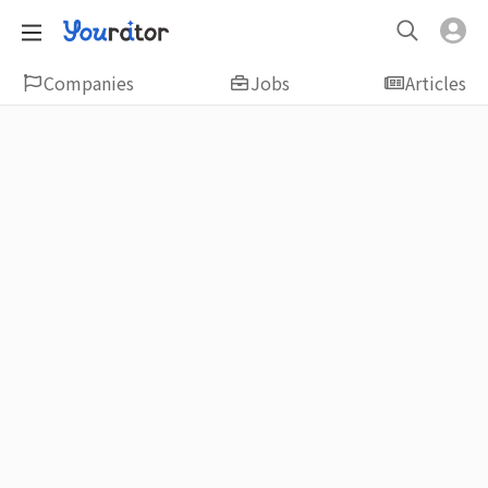
Companies
Jobs
Articles
Featured
新鮮人友善專區｜應屆畢業生找工作、新
鮮人友善、無經驗可
大學生畢業找工作，求職迷惘嗎？Yourator 精
選新鮮人工作職缺：無經驗可、科技新創、外
商公司、週休二日、企業急徵、月薪四萬起、
上市上櫃、應屆最愛等最新工作；提供最新職
場資訊：求職攻略、履歷表撰寫技巧、自傳範
例、面試經驗、學長姐經驗分享等，幫助你找