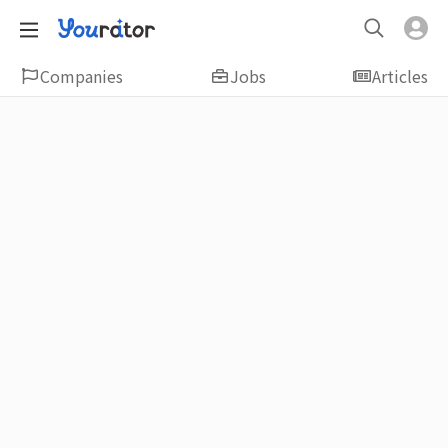
Companies
Jobs
Articles
Featured
新鮮人友善專區｜應屆畢業生找工作、新
鮮人友善、無經驗可
大學生畢業找工作，求職迷惘嗎？Yourator 精
選新鮮人工作職缺：無經驗可、科技新創、外
商公司、週休二日、企業急徵、月薪四萬起、
上市上櫃、應屆最愛等最新工作；提供最新職
場資訊：求職攻略、履歷表撰寫技巧、自傳範
例、面試經驗、學長姐經驗分享等，幫助你找