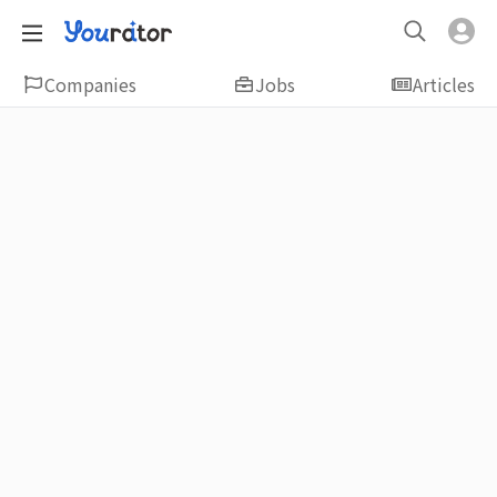
Companies
Jobs
Articles
Featured
新鮮人友善專區｜應屆畢業生找工作、新
鮮人友善、無經驗可
大學生畢業找工作，求職迷惘嗎？Yourator 精
選新鮮人工作職缺：無經驗可、科技新創、外
商公司、週休二日、企業急徵、月薪四萬起、
上市上櫃、應屆最愛等最新工作；提供最新職
場資訊：求職攻略、履歷表撰寫技巧、自傳範
例、面試經驗、學長姐經驗分享等，幫助你找