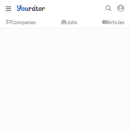
Companies
Jobs
Articles
Featured
新鮮人友善專區｜應屆畢業生找工作、新
鮮人友善、無經驗可
大學生畢業找工作，求職迷惘嗎？Yourator 精
選新鮮人工作職缺：無經驗可、科技新創、外
商公司、週休二日、企業急徵、月薪四萬起、
上市上櫃、應屆最愛等最新工作；提供最新職
場資訊：求職攻略、履歷表撰寫技巧、自傳範
例、面試經驗、學長姐經驗分享等，幫助你找