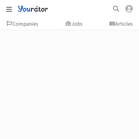
Companies
Jobs
Articles
Featured
新鮮人友善專區｜應屆畢業生找工作、新
鮮人友善、無經驗可
大學生畢業找工作，求職迷惘嗎？Yourator 精
選新鮮人工作職缺：無經驗可、科技新創、外
商公司、週休二日、企業急徵、月薪四萬起、
上市上櫃、應屆最愛等最新工作；提供最新職
場資訊：求職攻略、履歷表撰寫技巧、自傳範
例、面試經驗、學長姐經驗分享等，幫助你找