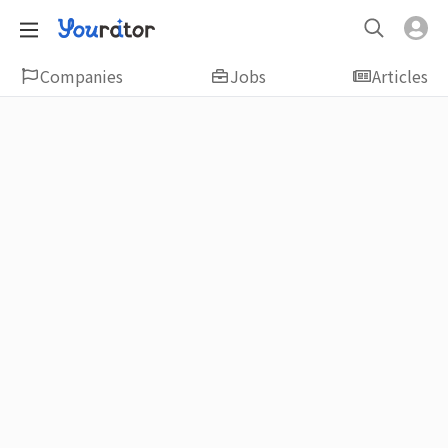
Companies
Jobs
Articles
Featured
新鮮人友善專區｜應屆畢業生找工作、新
鮮人友善、無經驗可
大學生畢業找工作，求職迷惘嗎？Yourator 精
選新鮮人工作職缺：無經驗可、科技新創、外
商公司、週休二日、企業急徵、月薪四萬起、
上市上櫃、應屆最愛等最新工作；提供最新職
場資訊：求職攻略、履歷表撰寫技巧、自傳範
例、面試經驗、學長姐經驗分享等，幫助你找