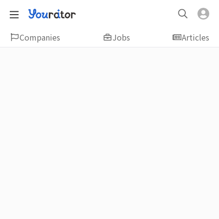
Companies
Jobs
Articles
Featured
新鮮人友善專區｜應屆畢業生找工作、新
鮮人友善、無經驗可
大學生畢業找工作，求職迷惘嗎？Yourator 精
選新鮮人工作職缺：無經驗可、科技新創、外
商公司、週休二日、企業急徵、月薪四萬起、
上市上櫃、應屆最愛等最新工作；提供最新職
場資訊：求職攻略、履歷表撰寫技巧、自傳範
例、面試經驗、學長姐經驗分享等，幫助你找