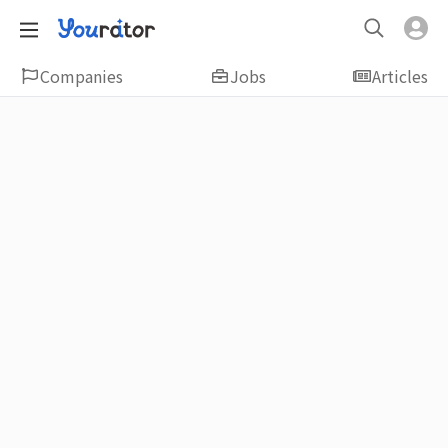
Companies
Jobs
Articles
Featured
新鮮人友善專區｜應屆畢業生找工作、新
鮮人友善、無經驗可
大學生畢業找工作，求職迷惘嗎？Yourator 精
選新鮮人工作職缺：無經驗可、科技新創、外
商公司、週休二日、企業急徵、月薪四萬起、
上市上櫃、應屆最愛等最新工作；提供最新職
場資訊：求職攻略、履歷表撰寫技巧、自傳範
例、面試經驗、學長姐經驗分享等，幫助你找