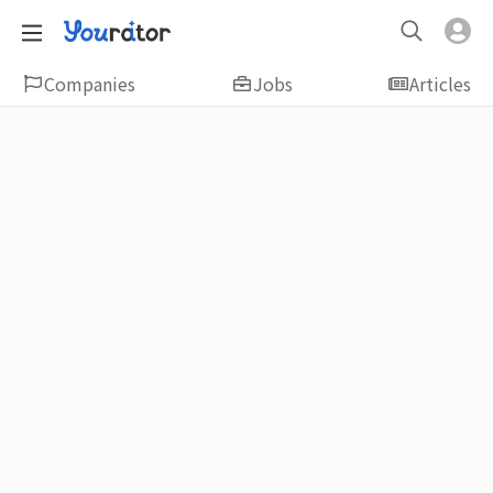
Companies
Jobs
Articles
Featured
新鮮人友善專區｜應屆畢業生找工作、新
鮮人友善、無經驗可
大學生畢業找工作，求職迷惘嗎？Yourator 精
選新鮮人工作職缺：無經驗可、科技新創、外
商公司、週休二日、企業急徵、月薪四萬起、
上市上櫃、應屆最愛等最新工作；提供最新職
場資訊：求職攻略、履歷表撰寫技巧、自傳範
例、面試經驗、學長姐經驗分享等，幫助你找