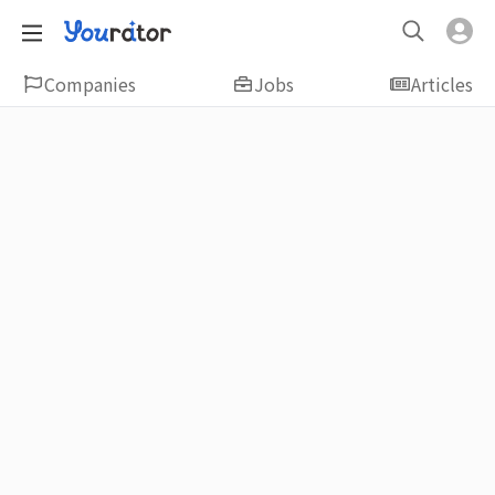
Companies
Jobs
Articles
Featured
新鮮人友善專區｜應屆畢業生找工作、新
鮮人友善、無經驗可
大學生畢業找工作，求職迷惘嗎？Yourator 精
選新鮮人工作職缺：無經驗可、科技新創、外
商公司、週休二日、企業急徵、月薪四萬起、
上市上櫃、應屆最愛等最新工作；提供最新職
場資訊：求職攻略、履歷表撰寫技巧、自傳範
例、面試經驗、學長姐經驗分享等，幫助你找