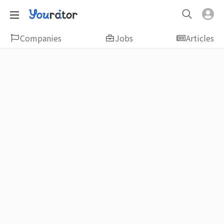
Companies
Jobs
Articles
Featured
新鮮人友善專區｜應屆畢業生找工作、新
鮮人友善、無經驗可
大學生畢業找工作，求職迷惘嗎？Yourator 精
選新鮮人工作職缺：無經驗可、科技新創、外
商公司、週休二日、企業急徵、月薪四萬起、
上市上櫃、應屆最愛等最新工作；提供最新職
場資訊：求職攻略、履歷表撰寫技巧、自傳範
例、面試經驗、學長姐經驗分享等，幫助你找