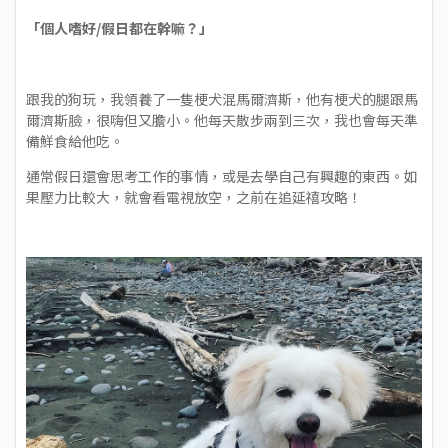
「個人嗜好/假日都在幹嘛？」
跟我的狗玩，我領養了一隻梗犬混馬爾濟斯，他有梗犬的腿跟馬
爾濟斯臉，很嗨但又膽小。他每天散步兩到三次，我也會每天準
備鮮食給他吃。
通常假日還會思考工作的事情，或是去學自己有興趣的東西。如
果壓力比較大，就會看電視放空，之前在追延禧攻略！