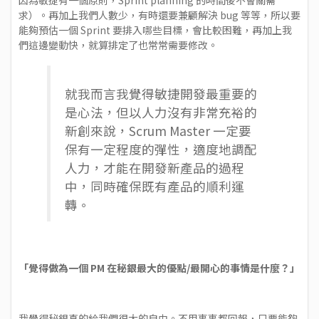
因為敏捷有一個原則，Sprint planning 的時間後不會關需
求）。再加上我們人數少，有時還要兼顧解決 bug 等等，所以要
能夠預估一個 Sprint 要排入哪些目標，會比較困難，再加上我
們這邊變動快，就算排定了也常常需要修改。
就我而言我覺得敏捷開發最重要的
是心法，但以人力沒有非常充裕的
新創來說，Scrum Master 一定要
保有一定程度的彈性，適度地調配
人力，才能在開發新產品的過程
中，同時確保既有產品的順利運
轉。
「覺得做為一個 PM 在秘銀最大的優點/最開心的事情是什麼？」
我覺得秘銀真的給我們很大的自由。不用事事都回報，只要能夠