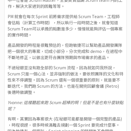
中一位會是 Scrum Master，主要負責協調 Scrum team 內的工
作，解決大家遇到的困難等等。
PM 就會在每次 Sprint 前將需求提供給 Scrum Team，工程師
會估點（計算工作時間），所以執行一段時間之後，就會知道
Scrum Team可以承擔的點數是多少，慢慢就能夠評估一個專案
的實作時間。
產品開發的時程是很難預估的，但跑敏捷可以幫助產品開發團隊
把一個很大的專案，切成小部分，分次完成和 demo，在過程中
不斷地修正，以做出更符合團隊預期與市場需求的產品。
不過秘銀並沒有跑全部的 Scrum 流程，因為就如同我所說，
Scrum 只是一個心法，並非強制的做法。要依照團隊的文化和特
性來不停調整。因為 Scrum 還有一個很重要的原則，就是要不
斷迭代，我們跑 Scrum 的方法，也是在開完回顧會議 (Retro)
後適時做調整。
Yvonne: 這樣聽起來跑 Scrum 超棒的啊！但是不是也有什麼缺點
呢？
有啊，其實因為專案很大 (在秘銀可能都是開發一個完整的產品)
，時程很趕，很多時候滿難去規劃一個 Sprint 要完成什麼事。