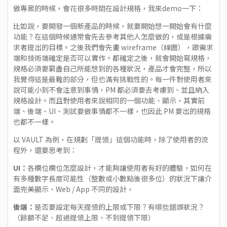
做專案的時候，會花很多時間在設計規格，我來demo一下：
比如說，要開發一個新產品的時候，就要開始想一開始會有什麼
功能？在這個時候通常會先去參考其他人怎麼做的，或是根據需
求者提出的目標。之後我們會先畫 wireframe（線圖），跟需求
端和技術端確定是否可以實作。都確定之後，就會開始寫規格，
規格必須要窮盡自己所能想到的各種狀況，產品才會完整，所以
我覺得這是最難的部分，但也滿有挑戰性的。每一件對使用者來
說可能小到不會注意到事情，PM 都必須要去考慮到、並且納入
規格設計。而且對使用者來說相同的一個功能、顯示，其實前
端、後端、UI、測試要做事情都不一樣，也因此 PM 要出的規格
也都不一樣。
以 VAULT 為例，在規劃「提領」這個功能時，除了使用者的流
程外，還要思考到：
UI：
各欄位欄位怎麼設計，才能夠讓使用者有好的體驗，如何在
有多種數字長度可能性（整數或小數點後很多位）的狀況下讓介
面完美顯示、Web / App 不同的設計，
後端：
是否要設定每天提領的上限或下限？有哪些錯誤狀況？
（餘額不足、超過提領上限、不到提領下限）