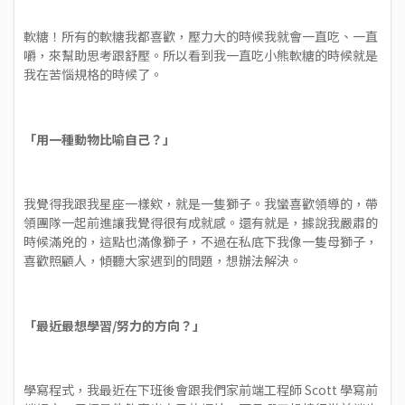
軟糖！所有的軟糖我都喜歡，壓力大的時候我就會一直吃、一直
嚼，來幫助思考跟舒壓。所以看到我一直吃小熊軟糖的時候就是
我在苦惱規格的時候了。
「用一種動物比喻自己？」
我覺得我跟我星座一樣欸，就是一隻獅子。我蠻喜歡領導的，帶
領團隊一起前進讓我覺得很有成就感。還有就是，據說我嚴肅的
時候滿兇的，這點也滿像獅子，不過在私底下我像一隻母獅子，
喜歡照顧人，傾聽大家遇到的問題，想辦法解決。
「最近最想學習/努力的方向？」
學寫程式，我最近在下班後會跟我們家前端工程師 Scott 學寫前