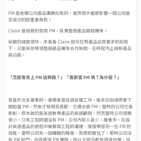
PM 是攸關公司產品優勝劣敗的，進而很大幅度影響一間公司是
否成功的超重要角色！
Claire 是秘銀的首席 PM，負責整個產品開發團隊。
秘銀的速度很快，來看看 Claire 如何在對產品品質要求的前提
下，又能有效帶領整個產品團隊合作無間，在時程內上線新產品
與功能。
「怎麼會走上 PM 這條路？」「喜歡當 PM 嗎？為什麼？」
我是外文系畢業的，畢業後嘗試過各種工作，後來在因緣際會下
開始當 PM，然後才發現我喜歡、也適合做 PM。當時的公司也是
新創，原本做的是英語教學產品的英語顧問，然而當時公司規模
很小，只有工程師還沒有 PM，公司內部人員少，機會多，在設
計英語產品的過程中需要與工程師溝通，慢慢學習到一些 PM 的
技能。當時公司有一個轉職的機會，我便把握住了。那時公司沒
有 PM 部門，由我帶領 PM 團隊，所以大部分都是透過自學，找