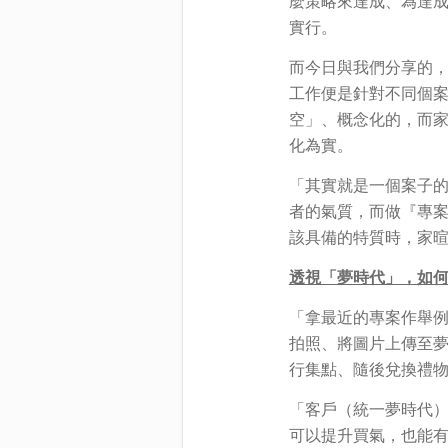
麼策略來達成、為達
實行。
而今日與我們分享的
工作便是針對不同個案
空」、概念化的，而
化為實。
「其實就是一個案子
者的氣質，而做『專
該具備的特質時，家
透視「夢時代」，如
「拿最近的專案作舉例
拍照、將圖片上傳至夢
行集點、隨後兌換禮
「客戶（統一夢時代
可以提升買氣，也能