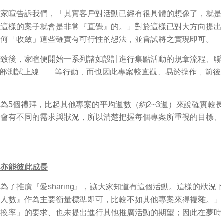
，家暄告訴我們，「其實客戶對活動已經有很具體的想像了，就
，這樣的案子就會是非常『直覺』的。」對於這樣已對大方向提
如何「收斂」這些確實有可行性的想法，並嘗試將之實現即可。
一致後，家暄便開始一系列諸如設計進行集點活動的規章流程、
研發部測試上線……等行動，而也因此專案較直觀、易於操作，前後
為5個禮拜，比起其他專案的平均週數（約2~3週）來說確實較
都會有不同的需求與狀況，所以清楚把握每個專案所重視的目標
，亦能彼此成長
了推廣『愛sharing』，讓大家知道有這個活動。這樣的狀況下
與人數』作為主要衡量標準即可，比較不如其他專案來得複雜。
轉換率」的要求、也未提出進行其他推廣活動的期望；因此在夢