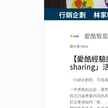
愛酷智能科
撰文者/Mike
【愛酷經驗
sharing」
「行銷企劃部」可視
一件專案的起始，通
與之討論專案內容的
於企業便如同「舵」