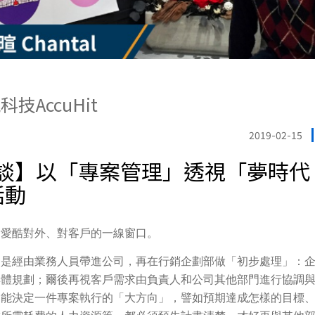
技AccuHit
2019-02-15
談】以「專案管理」透視「夢時代
活動
為愛酷對外、對客戶的一線窗口。
常是經由業務人員帶進公司，再在行銷企劃部做「初步處理」：
具體規劃；爾後再視客戶需求由負責人和公司其他部門進行協調
，能決定一件專案執行的「大方向」，譬如預期達成怎樣的目標