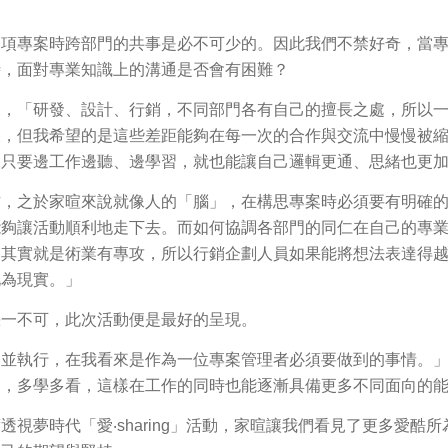
一項專案時跨部門的共事是必不可少的。因此我們不禁好奇，當
時，面對專業知識上的溝通是否會有困難？
說，「研發、設計、行銷，不同部門各有自己的擅長之處，所以
樣，但我希望的是這些差距能夠在每一次的合作與交流中慢慢被
，只要邊工作邊聽、邊學習，就也能讓自己邏輯更通、思緒也更
作，之於家暄來說就像人的「腦」，在構思專案時必須要有明確
能夠讓活動順利地走下去。而如何協調各部門的同仁在自己的專
「其實就是術業有專攻，所以行銷企劃人員如果能將想法表達得
化為現實。」
缺一不可，此次活動便是最好的呈現。
案並執行，在我看來是作為一位專案管理者必須要做到的事情。
題，多學多看，這樣在工作的同時也能逐漸具備更多不同面向的
透視夢時代「愛‧sharing」活動，家暄讓我們看見了更多愛酷