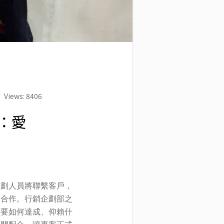
Views: 8406
：愛
企劃人員將聯繫客戶，
與合作。行銷企劃部之
、要如何達成、仰賴什