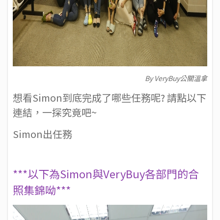
By VeryBuy公關溫拿
想看Simon到底完成了哪些任務呢? 請點以下
連結，一探究竟吧~
Simon出任務
***以下為Simon與VeryBuy各部門的合
照集錦呦***