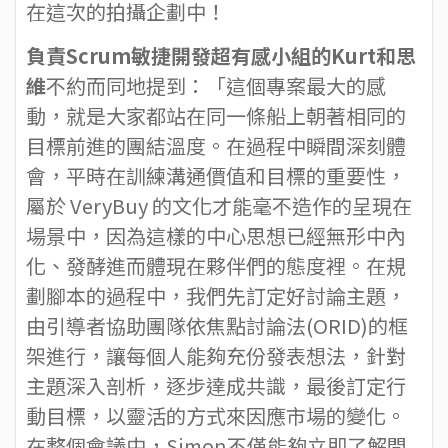
在這次的拍攝企劃中！
負責Scrum敏捷開發超有感小組的Kurt和思
維
不約而同地提到：「這個專案最大的感
動，就是大家都站在同一條船上朝著相同的
目標前進的團結溫度。在過程中瞬間深刻體
會，平時在訓練溝通價值和目標的重要性，
屬於 VeryBuy 的文化才能毫不造作的呈現在
場景中，因為這樣的中心思想已經無形中內
化、發酵進而體現在夥伴們的態度裡。在規
劃腳本的過程中，我們先訂定好討論主題，
由引導者協助團隊依焦點討論法(ORID)的框
架進行，讓每個人能夠充份發表想法，針對
主題深入剖析，逐步達成共識，最後訂定行
動目標，以靈活的方式來因應市場的變化。
在整個會議中，Simon不僅能夠立即了解問