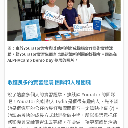
圖：由於Yourator常會與其他新創育成機構合作舉辦實體活
動，對Yourator實習生而言也是認識新創圈的好機會。圖為在
ALPHACamp Demo Day 參展的照片。
收穫良多的實習經驗 團隊和人是關鍵
說了這麼多個人的實習經驗，換談談 Yourator 的團隊
吧！Yourator 的創辦人 Lydia 是個很有趣的人，先不談
她是個瘋狂的公仔收集狂和偶爾很ㄎㄧㄤ這點小事 (?)。
她認為最快的成長方式就是從做中學，所以很樂意把任
務和機會交給實習生去完成。在要做一項專案或是活動