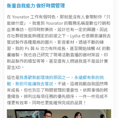
衡量自我能力 做好時間管理
在 Yourator 工作有個特色，那就是沒有人會限制你「只
能做什麼」。我進到 Yourator 的職務名稱是數位行銷和
企業專訪，但同時對美術、設計也有一定的興趣，因此
在社群經營能夠穩定的前提之下，Lydia 也很願意讓我去
嘗試製作各種風格的圖片、影音素材，透過不斷的練
習，我的 Ps 與 Ai 功力有所成長，甚至開始接觸 AE 的動
畫繪製。我也自己研究了現場活動直播的器材架設、印
刷品製作的版型等等，甚至還有人問過我是不是設計實
習生XD。
這也是
我喜歡新創環境的原因之一，永遠都有新的挑
戰、新的可能讓我去嘗試。
不過，這樣挑戰自我固然帶
來成長，但也別忘了時間管理的重要性。依照事情的輕
重緩急，排列出每項任務的優先順序，一件一件完成不
僅更有效率，同時也更能確保完成的品質！