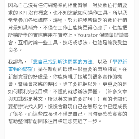
因為自己沒有任何網路業的相關背景，對於數位行銷要
求的 KPI 沒有概念，也不知道該如何操作工具。所以我
常常參加各種講座、課程，努力把我所缺乏的數位行銷
背景知識補齊，不僅在工作上能夠更得心應手，也能把
所聽所學的實際應用在實務上。Yourator 偶爾舉辦讀書
會，互相討論一些工具、技巧或想法，也總是讓我受益
良多。
我認為，「
靠自己找到解決問題的方法
」以及「
學習新
事物的慾望
」是在新創的環境中很重要的兩項特質。在
新創實習的好處是，你能夠親手接觸到很多實作的機
會，當機會來臨的時候，除了要把握以外，更重要的是
如何順利完成目標。不懂的就想辦法弄懂，（許多文章
與知識都是英文，所以英文真的要好啊！）真的卡關也
要想辦法找人問，慢慢會發現自己在無形之中已經成長
了很多。而這些成長也不僅是自己，同時更確確實實的
幫助整個新創團隊往目標理想更近了一步。