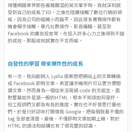
得懂網路業界那些複雜艱澀的英文單字時，我就深刻感
受到自己的成長了XD。之後也陸續接觸了數位行銷的領
域，因為公司的組織小而扁平，因此很多實務操作都有
機會親手接觸，舉凡社群操作、影音編輯，甚至到
Facebook 的廣告投放等。在投入許多心力之後得到不錯
的成效，那股成就感實在不言而喻。
自發性的學習 帶來爆炸性的成長
有一次，我向創辦人 Lydia 提案想把網站上的文章轉換
成 Facebook 即時文章，希望讓手機用戶可以更方便閱
讀文章。然而身為一個從來沒寫過 code 的文組生，面
對整篇如外星語一般的HTML，根本不知該如何是好，
但工程師們又都各有各的進度，實在也不好意思打擾他
們。於是只好認命打開偉哉 Google，把每個我看不懂的
tag 全部查清楚。最後，不僅即時文章如期上線，對於
HTML 的語法和結構也有了很完整的認識。