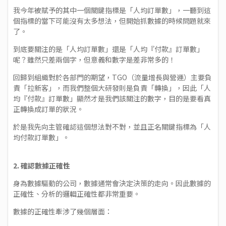
我今年被賦予的其中一個關鍵指標是「人均訂單數」，一聽到這
個指標的當下可能沒有太多想法，但開始抓數據的時候問題就來
了。
到底要關注的是「人均訂單數」還是「人均『付款』訂單數」
呢？雖然只差兩個字，但意義和數字是差非常多的！
回歸到組織對於各部門的期望，TGO（流量增長與營運）主要負
責「拉新客」，而我們整個大研發則是負責「轉換」，因此「人
均『付款』訂單數」顯然才是我們該關注的數字，目的是要看真
正轉換成訂單的狀況。
於是我先向主管確認這個想法對不對，並且正名關鍵指標為「人
均付款訂單數」。
2.
確認數據正確性
身為數據驅動的公司，數據通常會決定決策的走向。因此數據的
正確性、分析的邏輯正確性都非常重要。
數據的正確性牽涉了幾個層面：