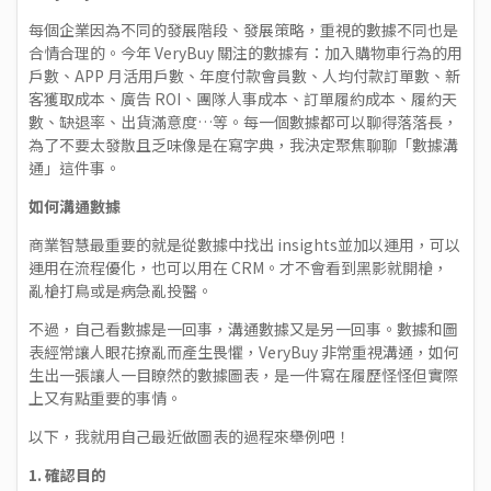
每個企業因為不同的發展階段、發展策略，重視的數據不同也是
合情合理的。今年 VeryBuy 關注的數據有：加入購物車行為的用
戶數、APP 月活用戶數、年度付款會員數、人均付款訂單數、新
客獲取成本、廣告 ROI、團隊人事成本、訂單履約成本、履約天
數、缺退率、出貨滿意度…等。每一個數據都可以聊得落落長，
為了不要太發散且乏味像是在寫字典，我決定聚焦聊聊「數據溝
通」這件事。
如何溝通數據
商業智慧最重要的就是從數據中找出 insights並加以運用，可以
運用在流程優化，也可以用在 CRM。才不會看到黑影就開槍，
亂槍打鳥或是病急亂投醫。
不過，自己看數據是一回事，溝通數據又是另一回事。數據和圖
表經常讓人眼花撩亂而產生畏懼，VeryBuy 非常重視溝通，如何
生出一張讓人一目瞭然的數據圖表，是一件寫在履歷怪怪但實際
上又有點重要的事情。
以下，我就用自己最近做圖表的過程來舉例吧！
1.
確認目的