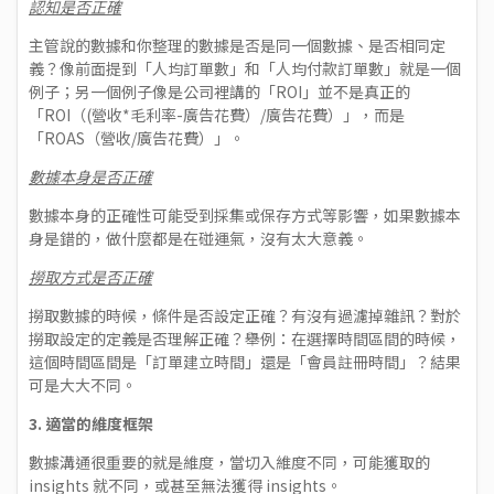
認知是否正確
主管說的數據和你整理的數據是否是同一個數據、是否相同定
義？像前面提到「人均訂單數」和「人均付款訂單數」就是一個
例子；另一個例子像是公司裡講的「ROI」並不是真正的
「ROI（(營收*毛利率-廣告花費）/廣告花費）」，而是
「ROAS（營收/廣告花費）」。
數據本身是否正確
數據本身的正確性可能受到採集或保存方式等影響，如果數據本
身是錯的，做什麼都是在碰運氣，沒有太大意義。
撈取方式是否正確
撈取數據的時候，條件是否設定正確？有沒有過濾掉雜訊？對於
撈取設定的定義是否理解正確？舉例：在選擇時間區間的時候，
這個時間區間是「訂單建立時間」還是「會員註冊時間」？結果
可是大大不同。
3.
適當的維度框架
數據溝通很重要的就是維度，當切入維度不同，可能獲取的
insights 就不同，或甚至無法獲得 insights。