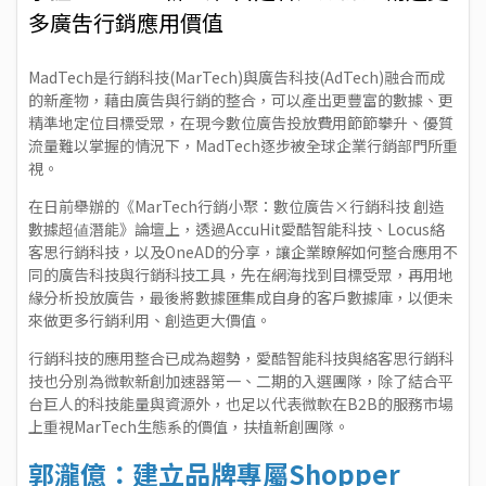
多廣吿行銷應用價值
MadTech是行銷科技(MarTech)與廣告科技(AdTech)融合而成
的新產物，藉由廣告與行銷的整合，可以產出更豐富的數據、更
精準地定位目標受眾，在現今數位廣告投放費用節節攀升、優質
流量難以掌握的情況下，MadTech逐步被全球企業行銷部門所重
視。
在日前舉辦的《MarTech行銷小聚：數位廣告×行銷科技 創造
數據超値潛能》論壇上，透過AccuHit愛酷智能科技、Locus絡
客思行銷科技，以及OneAD的分享，讓企業瞭解如何整合應用不
同的廣告科技與行銷科技工具，先在網海找到目標受眾，再用地
緣分析投放廣告，最後將數據匯集成自身的客戶數據庫，以便未
來做更多行銷利用、創造更大價值。
行銷科技的應用整合已成為趨勢，愛酷智能科技與絡客思行銷科
技也分別為微軟新創加速器第一、二期的入選團隊，除了結合平
台巨人的科技能量與資源外，也足以代表微軟在B2B的服務市場
上重視MarTech生態系的價值，扶植新創團隊。
郭瀧億：建立品牌專屬Shopper