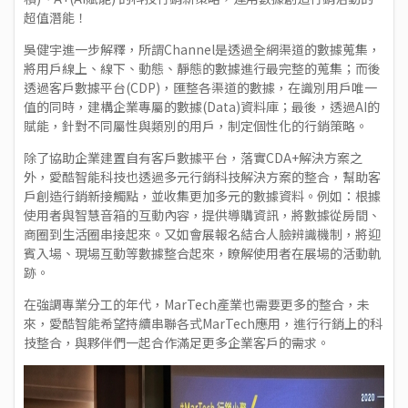
超值潛能！
吳健宇進一步解釋，所謂Channel是透過全網渠道的數據蒐集，
將用戶線上、線下、動態、靜態的數據進行最完整的蒐集；而後
透過客戶數據平台(CDP)，匯整各渠道的數據，在識別用戶唯一
值的同時，建構企業專屬的數據(Data)資料庫；最後，透過AI的
賦能，針對不同屬性與類別的用戶，制定個性化的行銷策略。
除了協助企業建置自有客戶數據平台，落實CDA+解決方案之
外，愛酷智能科技也透過多元行銷科技解決方案的整合，幫助客
戶創造行銷新接觸點，並收集更加多元的數據資料。例如：根據
使用者與智慧音箱的互動內容，提供導購資訊，將數據從房間、
商圈到生活圈串接起來。又如會展報名結合人臉辨識機制，將迎
賓入場、現場互動等數據整合起來，瞭解使用者在展場的活動軌
跡。
在強調專業分工的年代，MarTech產業也需要更多的整合，未
來，愛酷智能希望持續串聯各式MarTech應用，進行行銷上的科
技整合，與夥伴們一起合作滿足更多企業客戶的需求。