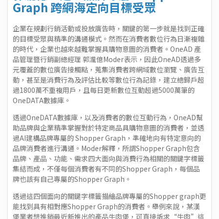
Graph 跨網海定向目標受眾
企業在規劃行銷活動或投放廣告時，關鍵的第一步就是找到正確
的目標受眾與精準的溝通模式。然而在消費者數位行為日漸複雜
的時代，企業也越來越難掌握具購物意圖的消費者。OneAD 產
品管理暨行銷副總經理 郭瀧億Moder表示，因此OneAD透過多
元覆蓋的數位廣告接觸點，蒐集消費者跨網域數位瀏覽、廣告互
動，甚至是消費行為及評估比較等數位行為記錄，建立總歸戶超
過1800萬不重複用戶，且每日更新數位互動超過5000萬筆的
OneDATA數據庫。
透過OneDATA數據庫，以及消費者的數位互動行為，OneAD幫
助品牌與企業精準掌握對於特定商品具購物意圖的消費者，並透
過AI建構品牌專屬的 Shopper Graph，準確地向有特定意向的
品牌消費者進行溝通。Moder解釋，所謂Shopper Graph包含
品牌、產品、功能、需求四大面向與消費行為相關的關鍵字標籤
集結而成，不僅每個消費者有不同的Shopper Graph，每個品
牌也該有自己專屬的Shopper Graph。
透過這四個面向的關鍵字標籤描繪品牌專屬的Shopper graph更
能找到具有相對應Shopper Graph的消費者。舉例來說，某漢
堡業者想推銷最近新推出的產品牛肉堡，可直接訴求“牛肉”這