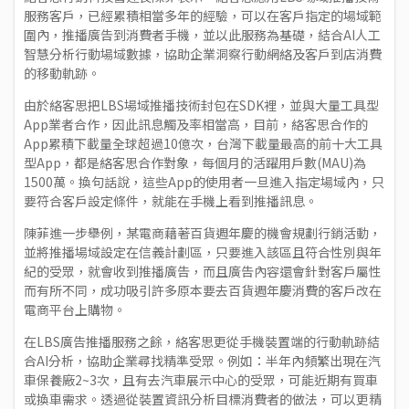
服務客戶，已經累積相當多年的經驗，可以在客戶指定的場域範
圍內，推播廣告到消費者手機，並以此服務為基礎，結合AI人工
智慧分析行動場域數據，協助企業洞察行動網絡及客戶到店消費
的移動軌跡。
由於絡客思把LBS場域推播技術封包在SDK裡，並與大量工具型
App業者合作，因此訊息觸及率相當高，目前，絡客思合作的
App累積下載量全球超過10億次，台灣下載量最高的前十大工具
型App，都是絡客思合作對象，每個月的活躍用戶數(MAU)為
1500萬。換句話說，這些App的使用者一旦進入指定場域內，只
要符合客戶設定條件，就能在手機上看到推播訊息。
陳菲進一步舉例，某電商藉著百貨週年慶的機會規劃行銷活動，
並將推播場域設定在信義計劃區，只要進入該區且符合性別與年
紀的受眾，就會收到推播廣告，而且廣告內容還會針對客戶屬性
而有所不同，成功吸引許多原本要去百貨週年慶消費的客戶改在
電商平台上購物。
在LBS廣告推播服務之餘，絡客思更從手機裝置端的行動軌跡結
合AI分析，協助企業尋找精準受眾。例如：半年內頻繁出現在汽
車保養廠2~3次，且有去汽車展示中心的受眾，可能近期有買車
或換車需求。透過從裝置資訊分析目標消費者的做法，可以更精