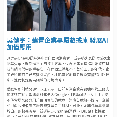
吳健宇：建置企業專屬數據庫 發展AI
加值應用
無論是OneAD從網海中定向目標消費者，或是絡客思從場域找出
精準受眾，雖然是不同的技術方案，但背後都同樣指出數據在科
技行銷時代中的重要性，在這個生活離不開數位工具的年代，企
業必須擁有自己的數據資產，才能掌握消費者最為完整的用戶輪
廓，進而制定更為細緻的行銷策略。
愛酷智能科技吳健宇協理表示，目前台灣企業在數據經營上最大
的挑戰在於，數據最終都流入Google、FB等網路巨人手中，這
不僅會增加經營用戶長期價值的成本，當廣告成效不好時，企業
也很難找出浪費的廣告費究竟去了哪裡。因此，企業必須累積屬
於自己的數據資產，並透過C(Channel渠道)、D(Data 數據累
積)、A+(AI賦能) 的科技行銷新策略，運用數據創造行銷活動的