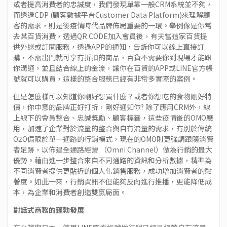
或者提高消費者的忠誠度，我們發現單靠一般CRM系統並不夠，
而透過CDP (顧客數據平台Customer Data Platform)來理解顧
客的需求，則是後疫情時代品牌佈局重要的一環。舉例像是你常
去某百貨消費，透過QR CODE加入會員後，有天當這家百貨提
供外送或訂閱服務，透過APP的通知，告訴你可以線上直接訂
購，不需出門就可享有折扣的商品，百貨不需要你到現場才能跟
你溝通，並且結合線上的金流，讓你在百貨的APP或LINE官方帳
號就可以購買，這樣的整合服務已經有非常多實際的案例。
但是怎麼樣可以知道你剛好想買什麼？或者你想吃的食物剛好特
價，你中意的品牌正好打折，剛好通知你? 除了應用CRM外，線
上線下的會員整合、忠誠獎勵、顧客標籤，這些疫情後的OMO應
用，加速了企業對於流量的整合與自有流量的需求，有別於傳統
O2O侷限於單一通路的行銷模式，現在的OMO則更強調跟隨消費
者足跡，以佈建全通路經營 （Omni Channel）做為行銷的最大
優勢。藉由進一步整合來自不同通路的資訊和分析數據，精準為
不同消費者提供更貼近的個人化銷售服務，成功增加消費者的黏
著度。如此一來，行銷資訊不但能夠反向進行推播，更能降低成
本，為企業和消費者創造雙贏局面。
對話式商務的蓬勃發展