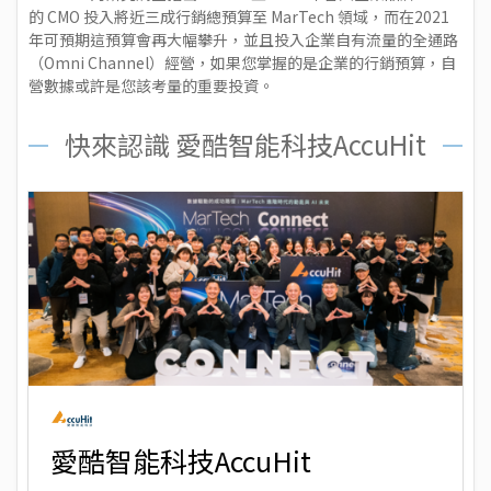
的 CMO 投入將近三成行銷總預算至 MarTech 領域，而在2021
年可預期這預算會再大幅攀升，並且投入企業自有流量的全通路
（Omni Channel）經營，如果您掌握的是企業的行銷預算，自
營數據或許是您該考量的重要投資。
快來認識 愛酷智能科技AccuHit
愛酷智能科技AccuHit