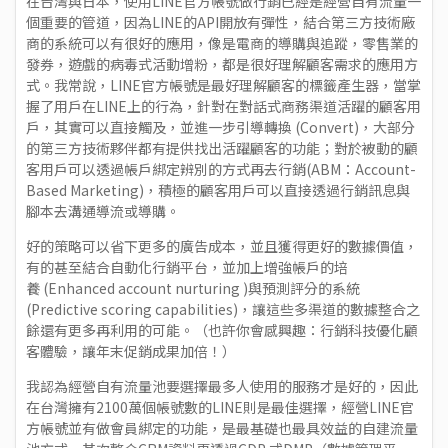
在台灣與日本，使用LINE官方帳號做行銷已經是經營自有流量一
個重要的管道，因為LINE的API開放有彈性，結合第三方技術廠
商的系統可以有很好的應用，像是電商的導購與追蹤，零售業的
發券，遊戲的病毒式活動增粉，都是很好理解顧客需求的應用方
式。我常說，LINE官方帳號是最好理解顧客的標籤產生器，當掌
握了用戶在LINE上的行為，針對在對話式商務渠道活躍的顧客用
戶，其實可以直接觸及，並進一步引導轉換 (Convert)，大部分
的第三方技術夥伴都有提供找出活躍顧客的功能；對於被動的顧
客用戶可以透過帳戶綁定辨別的方式再去行銷(ABM：Account-
Based Marketing)，積極的顧客用戶可以直接透過行銷訊息與
腳本去溝通導流或導購。
好的策略可以省下更多的廣告成本，並且獲得更好的數據價值，
有的甚至結合自動化行銷平台，並加上增強帳戶的培
養 (Enhanced account nurturing )與預測評分的系統
(Predictive scoring capabilities)，讓這些多渠道的數據整合之
餘還有更多再利用的可能。（也許你會感興趣：
行銷科技優化顧
客體驗，讓年末促銷成果加倍！
）
我認為經營自有流量池要選擇最多人使用的服務才是好的，因此
在台灣擁有2100萬個帳號數的LINE則是最佳選擇，經營LINE官
方帳號並有做會員綁定的功能，是最基礎也最具效益的自建流量