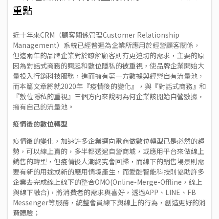
重點
近十年來CRM（顧客關係管理Customer Relationship
Management）系統已經普遍為企業所應用於經營顧客關係，
但這兩年的品牌企業對於瞭解顧客則有更迫切的需求，主要的原
因為對話式商務的興起和數位隱私的被重視，使品牌企業開始大
量投入行銷科技服務，進而擁有第一方數據與經營自有流量池，
而本篇文章將就2020年『疫情後的變化』，與『對話式商務』和
『數位隱私的重視』三個方向來說明為何企業該開始自營數據，
擁有自己的流量池。
疫情後的數位轉型
疫情後的變化，加速許多企業邁向電商做數位轉型已是必然的趨
勢，可以線上賣的，多半都透過自營商城，或應用平台來做線上
銷售的轉型，但疫情後人潮終究會回歸，而線下的銷售場景則需
要有新的用途或新的應用情境產生，而愛酷智能科技則協助許多
企業去完成線上線下的整合OMO(Online-Merge-Offline，線上
與線下融合)，將消費者的需求與喜好，透過APP、LINE、FB
Messenger等服務，統整會員線下與線上的行為，創造更好的消
費體驗；