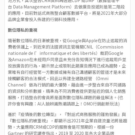
池方式，其次整合CRM資料再透過CDP 或DMP（數據管理平
台 Data Management Platform）去做廣告投遞則是第二階段
的應用，目前對話式商務整合顧客數據平台，將是2021年大部分
品牌企業會投入佈建的行銷科技應用。
數位隱私的重視
隨著數位隱私的日漸被重視，從Google與Apple在防止追蹤的消
費者保護上，到近來的法國資訊主管機關CNIL（Commission
nationale de l’informatique et des libertés）裁罰Google
及Amazon在未經用戶同意且未充份告知情況下進行追蹤用戶並
投放廣告的行為，顯示禁止或限制此類廣告應用已成為趨勢，企
業唯有自行經營第一方數據或擁有自己溝通顧客的管道才是未來
接觸顧客的合法模式，因此以佈建全通路經營 （Omni
Channel）做為行銷的最大優勢，藉由進一步整合來自不同通路
的資訊和分析數據，精準為不同消費者提供更貼近的個人化銷售
服務，打造整合的會員將是面對數位隱私課題的最佳解法。(也
許你會有興趣：
AI人臉辨識熱潮請跟上！OMO行銷創新玩法
)
基於『疫情後的數位轉型』，『對話式商務服務的蓬勃發展』與
『數位隱私的被重視』，都顯示出2021年企業自建流量池將是趨
勢，大量應用CRM或CDP的服務會是可預期的，根據一份
Gartner 的研究調查指出，2019 至 2020 年各大企業品牌