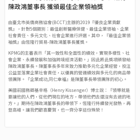
陳政鴻董事長 獲頒最佳企業領袖獎
由臺北市英僑商務協會(BCCT)主辦的2019『優良企業貢獻
獎』，針對5個類別：最佳創新醫療保健、最佳企業領袖、企業
社會責任、多元文化、社會企業進行評選。其中，『最佳企業領
袖獎』由恆隆行貿易-陳政鴻董事長獲獎。
KPMG的主審表示「其一致性和全面性的績效，實現多樣性、社
會企業、永續發展和加強跨境經濟活動。」因此將此獎項頒發給
陳政鴻董事長。陳董事長多年來致力推動多元化企業經營，投注
公益並落實企業社會責任，以優異的營運績效與多元化的商品帶
領團隊。『企業成功,同仁幸福』是陳董事長帶領團隊的初心。
美國前國務卿基辛格（Henry Kissenger）博士說：『領導就是
要讓他的人們，從他們現在的地方，帶領他們去還沒有去過的地
方。』期待在陳政鴻董事長的帶領下，恆隆行持續發光發熱，再
登高峰。讓我們歡喜慶賀，也一齊分享這份殊榮！