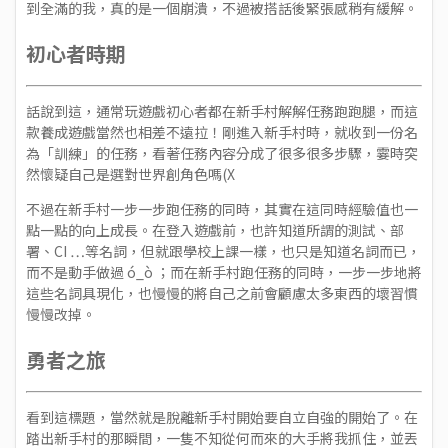
到全滿的我，真的是一個崩潰，不過被搭話後緊張感稍有緩解。
初心者時期
話說到這，通常玩遊戲初心者都在新手村解解任務跑跑腿，而這
款養成遊戲當然也相差不遠拉！剛進入新手村時，就收到一份名
為「訓練」的任務，看著任務內容分成了很多很多步驟，霎時突
然懷疑自己是選對世界創角色嗎(X
不過在新手村一步一步跑任務的同時，其實在這同時經驗值也一
點一點的向上成長。在登入遊戲前，也許知道所謂的測試、部
署、CI …等名詞，但就跟學校上課一樣，也只是知道名詞而已，
而不是動手做過 ó_ò ；而在新手村跑任務的同時，一步一步地將
這些名詞具現化，也慢慢的將自己之前會顧慮太多東西的壞習慣
慢慢改掉。
勇者之旅
看到這標題，當然就是脫離新手村開始要自立自強的開始了。在
踏出新手村的那瞬間，一隻不知從何而來的大手將我抓住，並丟