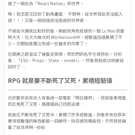
進了一個名為「React Native」的世界。
咦！我怎麼又回到了創角畫面… 不對啊，這世界我從來沒踏入
過！！！又是一個知道卻沒碰過的世界呢…
不過這次運氣比較好的是，剛創完角色就遇到一個 Lv. Max 的蒼
時大大，在大大幾次的 Workaround中，經驗值迅速累積了不
少，也開始能獨立完成一些基本的作業了。
在閒晃之餘冒出了幾隻史萊姆，而他們的名字也很特別，分別
是：「ES6、Props、State、render」，然後我就成功地被殺
回村了….
RPG 就是要不斷死了又死，累積經驗值
也許數年前有些人有看過一部電影「明日邊界」，我就是像裡面
的主角死了又死，偶爾還自己找死這樣…
就是在不斷地死了又死中，累積了許多經驗值，到後來有些原本
覺得很難懂的東西都能一目瞭然，除非遇到精英怪，不然我就稱
霸了這世界啊~ 哈哈