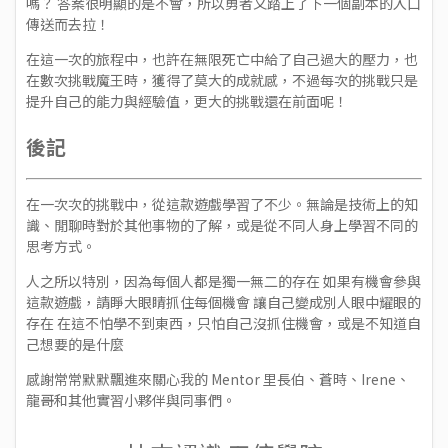
嗎？ 答案很明顯的是不會，所以勇者又踏上了下一個副本的入口
傳送而去拉！
在這一次的旅程中，也許在無限死亡中給了自己過大的壓力，也
在數次挑戰魔王時，獲得了莫大的成就感，不過每次的挑戰只是
提升自己的能力與經驗值，更大的挑戰還在前面呢！
後記
在一次次的挑戰中，從這款遊戲學習了不少。無論是技術上的知
識、閒聊時對於其他事物的了解，或是從不同人身上學習不同的
思考方式。
人之所以特別，因為每個人都是獨一無二的存在 如果有機會參與
這款遊戲，請睜大眼睛抓住每個機會 讓自己變成別人眼中耀眼的
存在 在這不怕學不到東西，只怕自己沒抓住機會，或是不知道自
己想要的是什麼
感謝常常默默飄進來關心我的 Mentor 里長伯、蒼時、Irene、
龍哥和其他實習小夥伴與同事們。