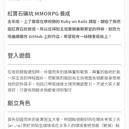
紅寶石礦坑 MMORPG 養成
去年底，上了龍哥在學校開的 Ruby on Rails 課程，開始了我挖
掘紅寶石的旅途。所以在得知五倍要開暑期實習的時候，就努力
地繼續擴充 GitHub 上的作品，希望能有一絲機會能投上！
登入遊戲
在接到錄取通知時，伴隨而來的是興奮和緊張；興奮的是終於能
一探五倍的神秘面紗，而緊張的是因為五倍裡面各個都是身懷絕
技的武林高手，怕自己學習速度太慢而備感壓力。不過大家人都
很好，只要有問題求救都會得到幫忙
創立角色
首先迎面而來的是實習生大會，時間點很剛好的在期末考第三天
(๑•́ ₃ •̀๑) 對於到陌生環境或在太多人的環境會把技能（緊張）點