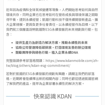
近年因為疫情和全球氣候變遷等現象，人們開始思考如何與自然
環境共存，同時企業也在思考如何在營收成長與環境保護之間取
得平衡，達到永續經營；
凱鈿行動科技
不僅持續開發新產品、擴
大企業規模，更肩負更多社會責任，以永續經營作為目標。以下
我們就三個層面說明凱鈿對ESG永續發展的未來規劃與行動，包
含：
提供生產力及創造力解決方案，推動永續性的未來
協助公司營運降低碳排放，打造環境友善的辦公環境
鼓勵團隊參與綠色行動，植入企業永續DNA
完整版請參考部落格閱讀：
https://www.kdanmobile.com/zh-
tw/blog/others/kdan-esg-commitment/
若對於凱鈿的ESG永續發展的規劃有興趣，請關注我們的
部落
格
，近期將會陸續釋出新的相關內容；同時也歡迎透過
凱鈿官網
了解我們的產品，提早為企業部署永續性的解決方案。
快來認識 KDAN