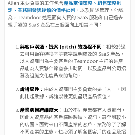
Allen 主要負責的工作包含
產品定價策略、銷售策略制
定、業務開發與後續的價格談判
，以及團隊管理。他認
為，Teamdoor 這種面向人資的 SaaS 服務和自己過去
經手過的 SaaS 產品在三個面向上相當不同：
與客戶溝通、提案 (pitch) 的過程不同
：
相較於過
去可用顧客轉換率等數字說明成效的 SaaS 產品，
以人資部門為主要客戶的 Teamdoor 主打的是產
品能為人資夥伴節省多少時間，以及產品對公司招
募及組織文化能帶來的幫助。
訴諸感性
：
由於人資部門主要負責的是「人」，因
此比起數據，訴諸感性更能呈現產品價值。
產業別橫跨維度大
：
由於不同產業都有人資部門，
因此人資產品的客戶橫跨製造、資訊，甚至到較小
的店面。面對來自不同產業的客戶，業務除了了解
不同產業的生態，也必須了解各個客戶的產品及招