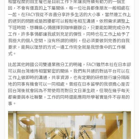
相當程度的自主權也是目前工作下來讓我持續有動力的一個主
因，不會有僵直的上下屬關係，每一位社員都像朋友一般相處在
一起。在FACY我從不吝嗇分享許多生活的大小事，當然連工作上
的遇到的問題或是困擾都可以輕鬆地相互溝通。依照需求調整上
下班時間、想轉換心情選擇到咖啡廳辦公，只要能如期完成分內
工作，許多事情都讓我感到充足的彈性，同時也在工作上給予了
我極大的個人空間。沒有所謂的規則，但必須要做到完善的自我
要求，能夠以理想的方式一邊工作完全就是我想像中的工作模
式。
比起其他跨國公司雙邊業務分工的明確，FACY雖然本社在日本卻
可以與台灣維持相當緊密的關係。我們有共通的對話平台可以在
工作上做即時的溝通，共享資源，也有定期的研修旅行讓分隔兩
地的同事有機會可以一同相處。曾經在日本留學的我很擔心是否
回台灣後就會因為不常使用而對日文日漸生疏，但現在幾乎每天
都需要與本社聯繫，工作的同時還能應用所學著實是件不容易的
事。