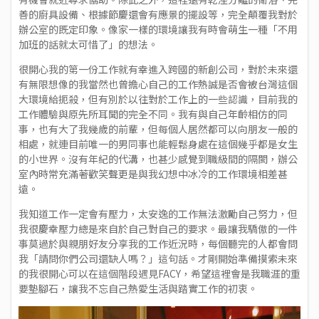
善的廚具設備、根據節慶還會有應景的擺設等，完全顛覆我對於
辦公室的既定印象。像家一樣的環境讓我有時會萌生一種「不用
加班的話就太可惜了」的想法。
很開心我的第一份工作就有幸進入跨國的新創公司，對於未來還
有無限想像的我當然也曾擔心自己的工作熱誠是否會被台灣這個
大環境給扼殺，但有別於以往對於工作上的一些認識，目前我的
工作體驗與原先所耳聞的完全不同。我有與自己年齡相仿的同
事，也有大了我幾歲的前輩，但每個人居然都可以向朋友一般的
相處，就連目前唯一的男同事也能輕鬆身處在這個幾乎都是女生
的小世界。沒有年紀的代溝，也甚少感覺到職級間的隔閡，辦公
室內時常充滿著歡笑聲更是與我幻想中冰冷的工作環境相差甚
遠。
我知道工作一定會有壓力，太安逸的工作無法激勵自己努力，但
我很慶幸壓力總是來自於自己對自己的要求。最讓我驕傲的一件
事莫過於與親朋好友分享我的工作近況時，每個聽完的人都會問
我「請問你們公司還缺人嗎？」這句話。才剛開始準備摸索未來
的我很開心可以在這個階段遇見FACY，希望這裡會是我職涯的重
要墊腳石，讓我不忘自己熱愛生活與踏實工作的初衷。