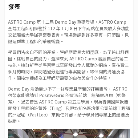
發表
ASTRO Camp 第十二屆 Demo Day 重磅登場。ASTRO Camp
全端工程師訓練營於 112 年 1 月 8 日下午兩點在貝殼放大多功能
交誼廳盛大舉辦專案發表會。現場邀請到許多嘉賓一同蒞臨，見
證這群準工程師的華麗蛻變。
學員們皆來自不同的產業，學經歷背景大相徑庭，為了跨出舒適
圈，挑戰自己的能力，選擇來到 ASTRO Camp 發展自己的第二
技能。這群新手從學習程式至開發出令人驚艷的網站，僅花費三
個月的時間，課間透過分組進行專案開發，夥伴間的溝通及協
作，間接培養成為工程師所需要的自律與合作的特質。
Demo Day 活動更少不了一群專業且辛苦的評審團隊， ASTRO
很榮幸能邀請到 PositiveGrid 的資深前端工程師廖珀均（奶綠
茶）、過去曾是 ASTRO Camp 第五屆學員，現為睿傑國際軟體
開發工程師的許蕙婷（Ting）及現為知名區塊鏈公司前端工程師
的邱冠喻（PastLeo） 來擔任評審，給予學員們專業上的建議及
鼓勵。