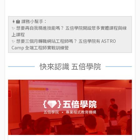
👩‍🏫 課務小幫手：
✨ 想要再自我精進技能嗎？ 五倍學院開設眾多
實體課程
與
線
上課程
✨ 想要三個月轉職網站工程師嗎？ 五倍學院有
ASTRO
Camp 全端工程師實戰訓練營
快來認識 五倍學院