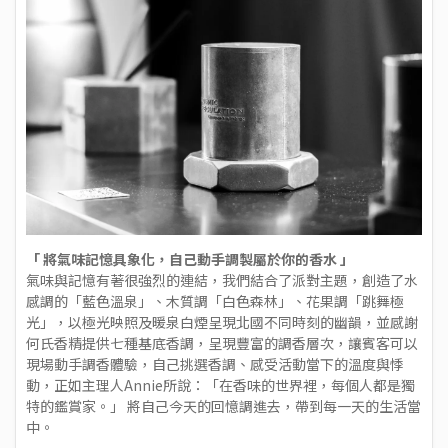
「 將氣味記憶具象化，自己動手調製屬於你的香水 」
氣味與記憶有著很強烈的連結，我們結合了派對主題，創造了水
感調的「藍色溫泉」、木質調「白色森林」、花果調「跳舞極
光」，以極光映照及暖泉白煙呈現北國不同時刻的幽韻，並感謝
何氏香精
提供七種基底香調，呈現豐富的調香層次，讓賓客可以
現場動手調香體驗，自己挑選香調、感受活動當下的溫度與悸
動，正如主理人Annie所說：「在香味的世界裡，每個人都是獨
特的鑑賞家。」 將自己今天的回憶調進去，帶到每一天的生活當
中。