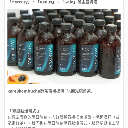
「Mercury」、「Venus」、「Gaia」等主題調酒
kure8kombucha酵茶現場提供「K極光康普茶」
「 聖誕點燈儀式 」
在賓主盡歡的落日時刻，人群隨著音樂搖曳微醺，舉起酒杯（或
是康普茶），我們也在落日時刻舉行點燈儀式，點亮聖誕樹上所