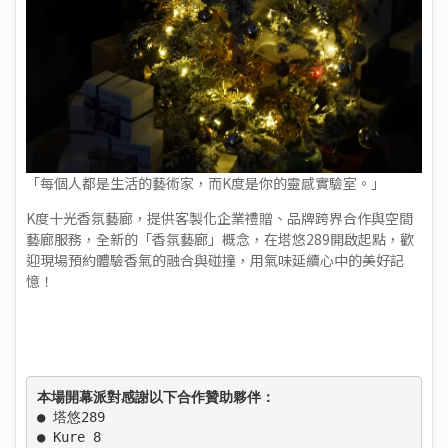
「每個人都是生活的藝術家，而K度是你的靈感實驗室。」
K度十光香氛藝廊，提供客製化企業禮贈、品牌跨界合作與空間
藝廊服務，全新的「香氛藝廊」概念，在塔悠289開啟起點，歡
迎現場預約體驗香氣的融合與碰撞，用氣味延續心中的美好記
憶！
本場開幕派對感謝以下合作贊助夥伴：
● 
塔悠289
● 
Kure 8