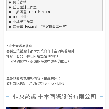
●
 何氏香精
● 
丘山設計工作室
● 
一點酒意 1.91_bistro
● 
DJ Eddie
● 
小城光工作室
● 
江秉家 Howard （喜渥攝影工作室）
K度十光香氛藝廊
客製企業禮贈｜品牌異業合作｜空間調香設計
地點：
台北市松山區塔悠路289號1F
（可預約聞香，敬請期待調香課程的推出）
更多精彩香氛風格內容、優惠資訊：
歡迎加入
K度十光
的官方
FB
、
IG
、
LINE
快來認識 十本國際股份有限公司