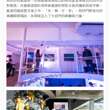
高的白色聖誕樹，在樹腳邊堆積成山的禮物盒呈現復古的西洋派
對風格，夾層廊道間則很榮幸邀請到常駐冰島的攝影師高宇晴，
展演四幅經歷淬煉之作：「光、舞、守、家」，用快門將極光的
美麗瞬間捕捉，為現場注入了大自然的美麗與力量。