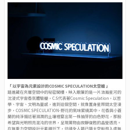
「 以宇宙為元素設計的COSMIC SPECULATION太空艙 」
踏進藏在夾層空間中的秘密閣樓，映入眼簾的是一片浩瀚星河的
沈浸式宇宙香氛體驗艙，C.S代表著Cosmic Speculation，以哲
學、宇宙、文明為靈感，進到這個空間，就像置身星際間太空漫
步，
COSMIC SPECULATION-野花
的氣味縈繞其中，花香與小蒼
蘭的純淨描述著濕潤的土壤裡竄出第一株抽芽的白色野花，那股
希望與光明照亮混沌的世界，呈現萬物由寂靜復甦的晶瑩透亮。
在無重力空間設計元素襯托下，彷彿全人類已隨太空船飛入虛無