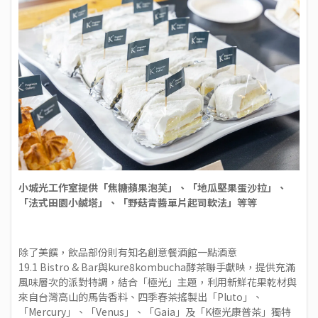
小城光工作室提供「焦糖蘋果泡芙」、「地瓜堅果蛋沙拉」、
「法式田園小鹹塔」、「野菇青醬單片起司軟法」等等
除了美饌，飲品部份則有知名創意餐酒館
一點酒意
19.1 Bistro
&
Bar與kure8kombucha酵茶
聯手獻映，提供充滿
風味層次的派對特調，結合「極光」主題，利用新鮮花果乾材與
來自台灣高山的馬告香料、四季春茶搖製出「Pluto」、
「Mercury」、「Venus」、「Gaia」及「K極光康普茶」獨特