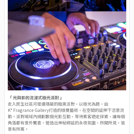
「 光與影的沈浸式極光派對 」
走入民生社區河堤邊隱蔽的暗黑派對，以極光為題，由
K° Fragrance Gallery打造的嗅覺藝術，在空間的延伸下恣意流
動。派對場域內規劃數個光影互動，等待賓客遊走探索，讓每個
角落都有意外驚喜，營造出神秘綿延的永夜氛圍，所聞所見，皆
意有所寓。