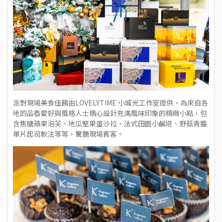
派對現場美食佳餚由
LOVELYTIME 小城光
工作室提供，為來自各
地的品香愛好與風格人士精心設計充滿風味印象的精緻小點，包
含焦糖蘋果泡芙、地瓜堅果蛋沙拉、法式田園小鹹塔、野菇青醬
單片起司軟法等等，驚艷現場賓客。