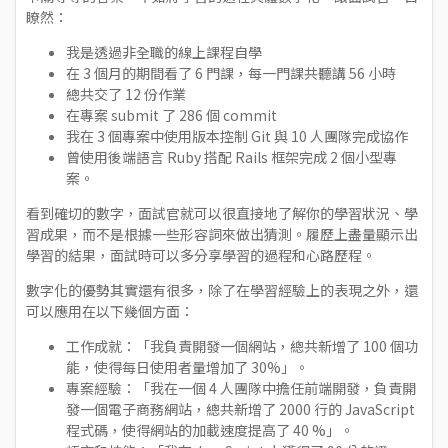
瞭然：
我是透過非全職的線上課程自學
在 3 個月的期間看了 6 門課，每一門課共聽講 56 小時
總共交了 12 份作業
在專案 submit 了 286 個 commit
我在 3 個專案中使用版本控制 Git 與 10 人團隊完成協作
曾使用後端語言 Ruby 搭配 Rails 框架完成 2 個小型專
案。
看到確切的數字，面試官就可以很直接地了解你的學習狀況、學
習成果，而不是根據一些形容詞來做出猜測。履歷上盡量顯示出
學習的結果，面試時可以多分享學習的過程和心路歷程。
數字化的優勢其實還有很多，除了在學習經驗上的表現之外，還
可以應用在以下幾個方面：
工作成就：「我負責開發一個網站，總共新增了 100 個功
能，使得每日使用者量增加了 30%」。
專案經驗：「我在一個 4 人團隊中擔任前端開發，負責開
發一個電子商務網站，總共新增了 2000 行的 JavaScript
程式碼，使得網站的加載速度提高了 40 %」。