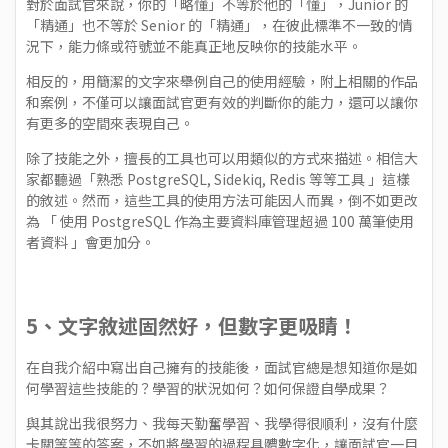
對於面試官來說，你的「略懂」不等於他的「懂」，Junior 的
「精通」也不等於 Senior 的「精通」，在彼此標準不一致的情
況下，能力條或符號並不能真正地反映你的技能水平。
相反的，用簡潔的文字來舉例自己的使用經驗，附上相關的作品
和案例，不僅可以讓面試官更有效的判斷你的能力，還可以讓你
有更多的空間來表現自己。
除了技能之外，擅長的工具也可以用類似的方式來描述。相信大
家都聽過「熟悉 PostgreSQL, Sidekiq, Redis 等等工具 」這樣
的敘述。然而，這些工具的使用方法可能因人而異，倒不如更改
為 「 使用 PostgreSQL 作為主要資料庫管理超過 100 萬筆使用
者資料 」會更加分。
5、文字敘述固然好，但數字更吸睛！
在自我介紹中寫出自己擁有的技能後，面試官總是想知道你是如
何學習這些技能的？學習的狀況如何？如何保證自學成果？
與其說出我很努力、我每天勤奮學習、我學得很順利，沒有什麼
卡關等等的答案，不如將學習的過程具體數字化，讓面試官一目