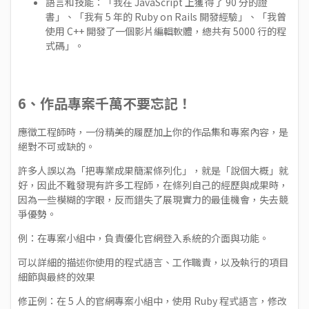
語言和技能：「我在 JavaScript 上獲得了 90 分的證
書」、「我有 5 年的 Ruby on Rails 開發經驗」、「我曾
使用 C++ 開發了一個影片編輯軟體，總共有 5000 行的程
式碼」。
6、作品專案千萬不要忘記！
應徵工程師時，一份精美的履歷加上你的作品集和專案內容，是
絕對不可或缺的。
許多人誤以為「把專業成果簡潔條列化」，就是「說個大概」就
好，因此不難發現有許多工程師，在條列自己的經歷與成果時，
因為一些模糊的字眼，反而錯失了展現實力的最佳機會，失去競
爭優勢。
例：在專案小組中，負責優化官網登入系統的介面與功能。
可以詳細的描述你使用的程式語言、工作職責，以及執行的項目
細節與最終的效果
修正例：在 5 人的官網專案小組中，使用 Ruby 程式語言，修改