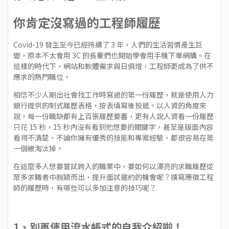
你肯定沒寫過的工程師履歷
Covid-19 發生至今已經持續了 3 年，人們的生活習慣產生巨
變，原本不太會用 3C 的長輩們也開始學會用手機下單網購。在
這樣的時代下，網站和軟體需求與日俱增，工程師更成為了供不
應求的熱門職位。
相信不少人剛出社會找工作時寫過的第一份履歷，就是使用人力
銀行提供的制式履歷表格，按表填寫後投遞。以人資的角度來
說，每一份職缺都有上百張履歷要審，更有人說人資看一份履歷
只花 15 秒，15 秒內沒有看到他想要的關鍵字，甚至是版面內容
看得不清楚，不論你擁有優秀的技能和專案經驗，都很容易在第
一個被淘汰掉。
在這麼多人想要嘗試跨入的職業中，要如何以漂亮的求職履歷從
眾多求職者中脫穎而出，提升面試邀約的機會呢？撰寫應徵工程
師的履歷時，有哪些可以多加注意的技巧呢？
1、別再使用流水帳式的自我介紹啦！