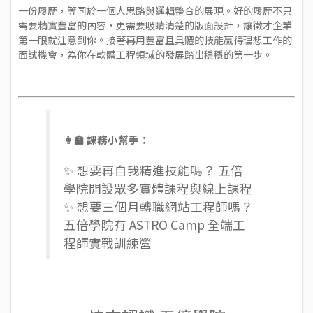
一份履歷，等同於一個人思路與邏輯整合的展現。好的履歷不只
需要精實豐富的內容，更需要吸睛清楚的版面設計，讓徵才企業
第一眼就注意到你。接著再用豐富且具體的技能贏得理想工作的
面試機會，為你在軟體工程領域的發展踏出穩穩的第一步。
👩‍🏫 課務小幫手：
✨ 想要再自我精進技能嗎？ 五倍
學院開設眾多
實體課程
與
線上課程
✨ 想要三個月轉職網站工程師嗎？
五倍學院有
ASTRO Camp 全端工
程師實戰訓練營