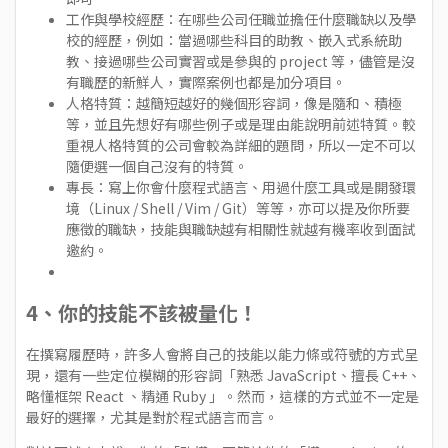
工作與學校經歷：在哪些公司任職並擔任什麼職缺以及學
校的經歷，例如：當過哪些科目的助教、嵌入式系統助
教、接過哪些公司實習或是參與的 project 等，儘管是沒
有職歷的新鮮人，實際案例也都是加分項目。
人格特質：越簡短越好的幾個形容詞，像是隨和、積極
等，並且先想好有哪些例子或是理由能說明前述特質。較
重視人格特質的公司會較為詳細的題問，所以一定不可以
隨便選一個自己沒有的特質。
專長：寫上你會什麼程式語言、用過什麼工具或是開發環
境（Linux / Shell / Vim / Git）等等，亦可以提及你所要
應徵的職缺，技能與職缺越有相關性就越有機率收到面試
邀約。
4、你的技能不該被量化！
在撰寫履歷時，許多人會將自己的技能以能力條或符號的方式呈
現，還有一些定位模糊的形容詞「熟悉 JavaScript、擅長 C++、
略懂框架 React 、精通 Ruby 」。然而，這樣的方式並不一定是
最好的選擇，尤其是對於程式語言而言。