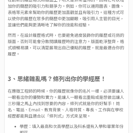
加你的簡歷的吸引力和競爭力。例如，你可以運用圖表、圖像、
表格等元素來幫助你的履歷更加直觀並且有吸引力。這種方式可
以使你的履歷在眾多的簡歷中更加顯眼，吸引用人主管的目光，
並讓他們能夠更清晰地了解你的技能和經驗。
然而，在設計履歷格式時，也要避免過度裝飾你的履歷或花俏的
版面，否則可能會分散閱讀履歷時的注意力。版面乾淨整齊，格
式順暢易讀，可以清楚展現出自己優點的履歷，就是最適合你的
履歷。
3、思緒雜亂嗎？條列出你的學經歷！
在應徵工程師的時候，你的履歷就像你的名片一樣，必須要讓人
一眼看出你的優勢和實力。能讓人一眼看出重點或是想做出讓人
三秒鐘之馬上內找到想要的內容，條列式就是你的好幫手！姓
名、電話、Email、教育背景、人格特質、專長、工作與在學校
經歷都能夠且適合以「條列式」方式來呈現。
學歷：填入最高和次高學歷以及科系還有入學和畢業年份
即可