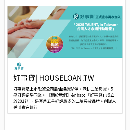
好事貸| HOUSELOAN.TW
好事貸是上市融資公司最佳經銷夥伴，深耕二胎房貸，5
星好評遠勝同業。 【關於我們】&nbsp; 「好事貸」成立
於2017年，是客戶五星好評最多的二胎房貸品牌。創辦人
孫鴻貴在銀行...