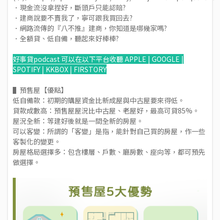
．現金流沒拿捏好，斷頭戶只能認賠?
．建商說要不賣我了，寧可跟我買回去?
．網路流傳的『八不推』建商，你知道是哪幾家嗎?
．全額貸、低自備，聽起來好棒棒?
好事貸podcast 可以在以下平台收聽 APPLE | GOOGLE |
SPOTIFY | KKBOX | FIRSTORY
▌預售屋【優點】
低自備款：初期的購屋資金比新成屋與中古屋要來得低。
貸款成數高：預售屋屋況比中古屋、老屋好，最高可貸85%。
屋況全新：等建好後就是一間全新的房屋。
可以客變：所謂的「客變」是指，能針對自己買的房屋，作一些
客製化的變更。
房屋格局選擇多：包含樓層、戶數、廳房數、座向等，都可預先
做選擇。