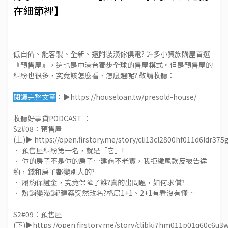
在細節裡】
低自備、能客製、全新、還附裝潢傢俱電? 許多小資族購屋首選
『預售屋』，這也是中港台獨步全球的售屋模式。但是預售屋的
糾紛也很多，究竟該怎麼看、怎麼選呢? 敬請收聽：
閱讀完整文章
：▶
https://houseloan.tw/presold-house/
收聽好事貸PODCAST ：
S2#08：預售屋
(上)▶
https://open.firstory.me/story/cli13cl2800hf011d6ldr375
． 預售屋糾紛第一名，就是「它」!
． 你的房子不是你的房子…建商不老實，我拒繳尾款反被告違
約，錢和房子都變別人的?
． 履約保證金，究竟保障了誰?真的出問題，如何求償?
． 熱銷變滯銷?建案突然改名?格局1+1、2+1有看沒有懂…
S2#09：預售屋
(下)▶
https://open.firstory.me/story/clibkj7hm011p01q60c6u3