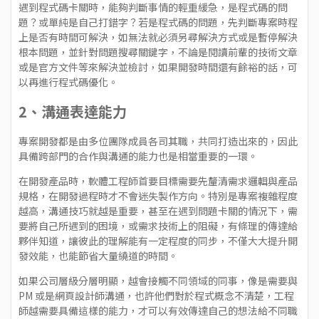
遇到程式碼卡關時，能夠判斷事情的輕重緩急，是程式碼的問
題？或單純是自己打錯字？若是程式碼的問題，先判斷專案時程
上是否有時間可解決，如無法就必須另尋解決方式或是暫停解決
根本問題，並針對問題搜尋關鍵字，不論是閱讀前輩的技術文章
或是官方文件等來解決並檢討，如果開發時間還有餘裕的話，可
以再進行程式碼優化。
2、溝通表達能力
專案開發都是由多位團隊成員各司其職，共同打造出來的，因此
具備跨部門的合作與溝通的能力也是相當重要的一環。
在開發產品時，軟體工程師首要目標需要先釐清需求邏輯與產品
規格，在開發過程時才不會迷失製作方向。特別是專案複雜程度
越高，溝通技巧就越是重要，甚至在遇到問題卡關的情況下，需
要將自己所遇到的困境，或需求技術上的阻礙，有條理的傳達給
夥伴知道，讓彼此的理解能有一定程度的同步，不僅大大提升開
發效能，也能節省大量繞道的時間。
如果公司層級分層明顯，越會接觸不同領域的同事，像是需要與
PM 或是網頁設計師溝通，也許他們對於程式概念不清楚，工程
師越需要具備這樣的能力，才可以有效傳達自己的想法給不同職