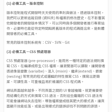
(1) 必備工具－版本控制
版本控制是程式開發時天天使用的準則與做法，透過版本控制，
我們可以更新追蹤目錄 (資料夾) 和檔案的修改歷史，在不影響其
他開發者的開發版本情況下，可以同時與多個開發者進行專案協
作，必要時也能從特定時間點將舊版本的程式碼提出來，是軟體
開發者的必備工具。
常見的版本控制系統有：CSV、SVN、Git
(2) 必備工具－CSS 預處理器
CSS 預處理器 (pre-processor)，是用另一種特定的語法規則撰
寫 CSS，在編譯成原生 CSS 檔案，讓瀏覽器可以讀取。讓開發者
透過像是變數 (varialbe)、混入 (mixin)、繼承(extend)、嵌套
(nesting) 等常見的程式或邏輯的特性撰寫 CSS，撰寫出更簡
潔、可讀性高、可重複且易於維護的 CSS 程式碼。
網站頁面越來越多，不同頁面之間的 UI 會越複雜，就更需要使
用結構化的方式來撰寫 CSS 語法，否則這些龐雜的 CSS 語法有
可能會讓網站失去控制，導致檔案變成極其肥大的樣式表，讓頁
面顯示效能低落，或是出現樣式的錯誤卻找不到問題的源頭。