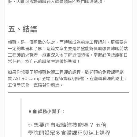
低，因此可說是轉職跨入軟體領域的熱門職涯選項。
五、結語
轉職，是一個勇敢的決定，而轉職成為前端工程師前，更需要有
一定的準備和了解。這篇文章主要是希望能夠幫助想要轉職前端
工程師的求職者，能更深入地了解這個領域，掌握必備技能和日
常任務，為自己的職業生涯做好準備！
如果你想要了解轉職軟體工程師的課程，歡迎預約免費課程諮
詢
ASTRO Camp 全端工程師實戰訓練營
，在翻轉職涯的路上，
五倍學院會一直陪著你前進。
👩‍🏫 課務小幫手：
✨ 想要再自我精進技能嗎？ 五倍
學院開設眾多
實體課程
與
線上課程