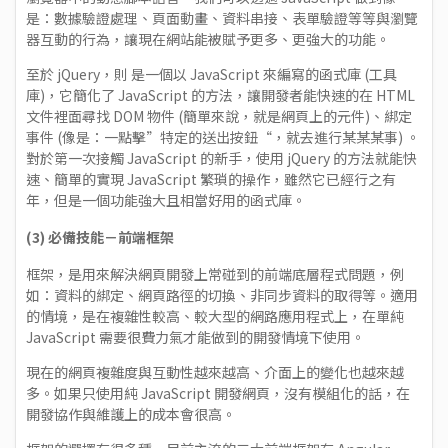
是：數據驗證處理、頁面動畫、資料串接、表單驗證等等與瀏覽
器互動的行為，讓現在網站能被賦予更多、更強大的功能。
至於 jQuery，則 是一個以 JavaScript 來編寫的函式庫 (工具
庫)，它簡化了 JavaScript 的方法，讓開發者能快速的在 HTML
文件裡面尋找 DOM 物件 (簡單來說，就是網頁上的元件)、綁定
事件 (像是：一點擊”特定的送出按鈕“，就去進行某某某事) 。
對於第一次接觸 JavaScript 的新手，使用 jQuery 的方法就能快
速、簡單的實現 JavaScript 繁瑣的操作，雖然它已經行之有
年，但是一個功能強大且相當好用的函式庫。
(3) 必備技能－前端框架
框架，是用來解決網頁開發上常碰到的前端底層程式問題，例
如：資料的綁定、網頁路徑的切換、非同步資料的取得等。適用
的情境，是在複雜性較高、較大型的網路應用程式上，在單純
JavaScript 需要很費力氣才能做到的開發情境下使用。
現在的網頁複雜度與互動性越來越高、介面上的變化也越來越
多。如果只使用純 JavaScript 開發網頁，沒有模組化的話，在
開發協作與維護上的成本會很高。