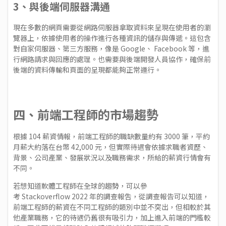
3、與後端伺服器溝通
現在多數的網頁需要從網路伺服器拿取資料來呈現在使用者的瀏
覽器上，依據使用者的操作進行各種資訊的儲存與傳遞。這包含
對自家伺服器、第三方服務，像是 Google、 Facebook 等，進
行網路請求與回應的處理。也需要與後端開發人員協作，確保前
後端的資料傳輸和頁面的呈現都能夠正常運行。
四、前端工程師的市場趨勢
根據
104 薪資情報
，前端工程師的職缺數量約有 3000 筆，平約
月薪大約落在台幣 42,000 元，但實際待遇會依據求職者資歷、
背景、公司產業、發展狀況以及職務需求，所給的薪資行情會有
不同。
若想知道軟體工程師在全球的趨勢，可以參
考
Stackoverflow
2022 年的調查報吿，從調查報告可以知道，
前端工程師的薪資在不同工程師的類別中並不突出，但相較於其
他產業職務，它的待遇仍舊很有吸引力，加上進入前端的門檻較