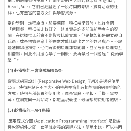
框架的選擇有很多種，目前主流的三大前端框架有 Angular,
React, Vue，它們已經歷經了一段時間的考驗，擁有活躍的社
群，也有豐富的官方文件與學習資源。
當你學到一定程度後，想要選擇一種框架學習時，也許會問：
「選擇哪一種框架比較好？」這其實是許多前端新手會有的疑
問，在選擇框架前會不斷搜尋比較文章，但是框架都是需要親自
玩過，或是根據專案上的需求才能比較出之間的適合與否。不論
是選擇哪種框架，他們背後的原理都有關聯、甚至設計原理有互
相借鑑，因此不用擔心學了一個後、要再學另一個會是 ”從頭學
起“。
(4) 必備技能－響應式網頁設計
響應式網頁設計 (Responsive Web Design, RWD) 是透過使用
CSS，使得網站在不同大小的螢幕視窗能有相對應的網頁排版的
方式，使得各種裝置的使用者，像是電腦、平板、手機、電視
等，在瀏覽同一網站時，都能呈現最佳、最理想的使用者體驗。
(5) 必備技能－API 串接
‍‍ 應用程式介面 (Application Programming Interface) 是指各
種軟體組件之間一套明確定義的溝通方法。簡單來說，可以指兩