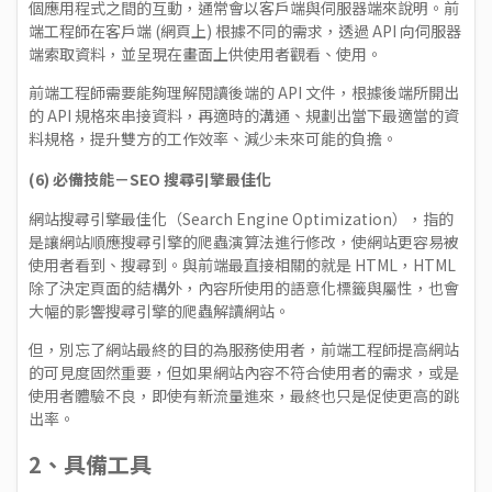
個應用程式之間的互動，通常會以客戶端與伺服器端來說明。前
端工程師在客戶端 (網頁上) 根據不同的需求，透過 API 向伺服器
端索取資料，並呈現在畫面上供使用者觀看、使用。
前端工程師需要能夠理解閱讀後端的 API 文件，根據後端所開出
的 API 規格來串接資料，再適時的溝通、規劃出當下最適當的資
料規格，提升雙方的工作效率、減少未來可能的負擔。
(6) 必備技能－SEO 搜尋引擎最佳化
網站搜尋引擎最佳化（Search Engine Optimization），指的
是讓網站順應搜尋引擎的爬蟲演算法進行修改，使網站更容易被
使用者看到、搜尋到。與前端最直接相關的就是 HTML，HTML
除了決定頁面的結構外，內容所使用的語意化標籤與屬性，也會
大幅的影響搜尋引擎的爬蟲解讀網站。
但，別忘了網站最終的目的為服務使用者，前端工程師提高網站
的可見度固然重要，但如果網站內容不符合使用者的需求，或是
使用者體驗不良，即使有新流量進來，最終也只是促使更高的跳
出率。
2、具備工具