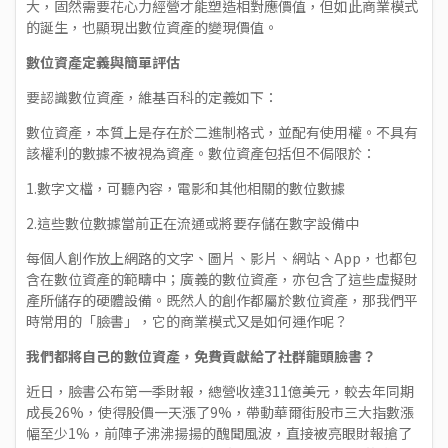
大，固然需要花心力經營才能塑造相對應價值，但如此商業模式
的誕生，也顯現出數位資產的變現價值。
數位資產定義與簡單評估
要認識數位資產，維基百科的定義如下：
數位資產，本質上是存在於二進制格式，並配有使用權。不具有
該權利的數據不被視為資產。數位資產包括但不侷限於：
1.數字文檔，可聽內容，電影和其他相關的數位數據
2.這些數位數據當前正在流通或將要存儲在數字設備中
每個人創作放上網路的文字、圖片、影片、網站、App，也都包
含在數位資產的範疇中；廣義的數位資產，亦包含了這些虛擬財
產所儲存的硬體設備。既然人的創作都屬於數位資產，那我們平
時常用的「臉書」，它的商業模式又是如何運作呢？
我們都將自己的數位資產，免費貢獻給了社群龍頭臉書？
近日，臉書公布第一季財報，總營收達311億美元，較去年同期
成長26%，使得股價一天漲了9%，帶動華爾街股市三大指數漲
幅至少1%，前陣子沸沸揚揚的醜聞風波，直接被亮眼財報搶了