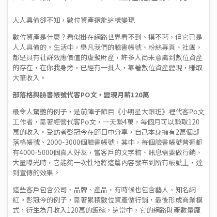
人人具備卻不知，數位資產還能這樣變現
數位資產是什麼？看似掛在網路世界看不到、摸不著，但它已是
人人具備的。生活中，舉凡我們的臉書帳號、粉絲專頁、社團，
都是具有社群效應價值的虛擬財產，許多人尚未意識到數位資產
的存在，在你我身旁，已經有一批人，靠著數位資產變現，賺取
大筆收入。
部落格與臉書帳號代客PO文，變現月薪120萬
最令人驚艷的例子，是前陣子節目《小明星大跟班》裡代客Po文
工作者，靠著經營代客Po文，一天賺4萬，每個月可以賺取120
萬的收入。受訪者彭冠今在節目中分享，自己本身擁有2萬個部
落格帳號、2000-3000個臉書帳號，其中，每個臉書帳號普遍都
有4000-5000個真人好友，當客戶的文字稿、訊息需要做行銷、
大量曝光時，它能夠一次性地將這篇內容發布到所有帳號上，達
到宣傳的效果。
這些客戶包含公司、品牌、產品，有時候也包含藝人、知名網
紅。彭冠今的例子，靠著累積數位資產做行銷，最後形成商業模
式，衍生為月收入120萬的飯碗，這當中，它的網路財產數量龐