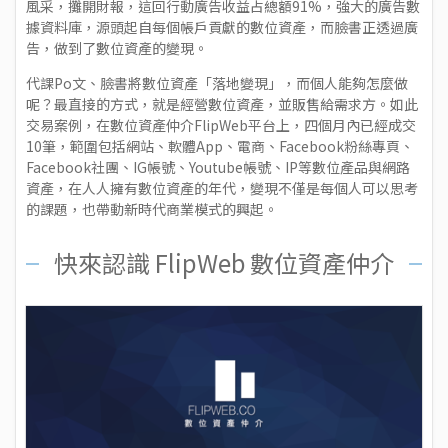
風采，攤開財報，這回行動廣告收益占總額91%，強大的廣告數
據資料庫，源頭起自每個帳戶貢獻的數位資產，而臉書正透過廣
告，做到了數位資產的變現。
代課Po文、臉書將數位資產「落地變現」，而個人能夠怎麼做
呢？最直接的方式，就是經營數位資產，並販售給需求方。如此
交易案例，在
數位資產仲介FlipWeb平台
上，四個月內已經成交
10筆，範圍包括網站、軟體App、電商、Facebook粉絲專頁、
Facebook社團、IG帳號、Youtube帳號、IP等數位產品與網路
資產，在人人擁有數位資產的年代，變現不僅是每個人可以思考
的課題，也帶動新時代商業模式的興起。
快來認識 FlipWeb 數位資產仲介