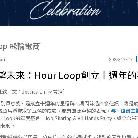
oop 飛輪電商
eam
2023-12-27
未來：Hour Loop創立十週年
仕欽／文：Jessica Lin 林言臻］
而言別具意義，是成立
十週年
的里程碑，期間締造許多佳績。像是於2
年達成亞馬遜賣家第五名的成績。能有如此卓越的表現，
每一位員工
oop的年度盛會 - Job Sharing & All Hands Party
望未來。
ring活動邀請各部門員工分享這一年的心得感想、遇到的困難挑戰