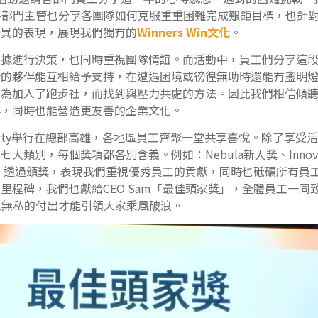
各部門主管也分享各團隊如何克服重重困難完成艱鉅目標，也針
優異的表現，展現我們獨有的
Winners Win文化
。
數據進行決策，也同時重視團隊情誼。而活動中，員工們分享這
合的夥伴能互相給予支持，在遭遇困境或徬徨無助時還能有盞明
因為加入了跑步社，而找到與壓力共處的方法。因此我們相信傾
樓，同時也能營造更友善的企業文化。
ds Party舉行在總部高雄，各地區員工齊聚一堂共享喜悅。除了享
大類別，每個獎項都各別含義。例如：Nebula新人獎、Innova
等等。透過頒獎，表現我們重視優秀員工的貢獻，同時也砥礪所有員
里程碑，我們也獻給CEO Sam「最佳頭家獎」，全體員工一同
工無私的付出才能引領大家乘風破浪。