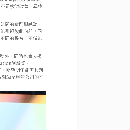
對不足檢討改善，尋找
段時間的奮鬥與感動，
燈能引領彼此向前。同
聽不同的聲音，不僅能
受活動外，同時也會表揚
tion創新獎、
工，期望明年能再共創
致謝Sam經營公司的辛