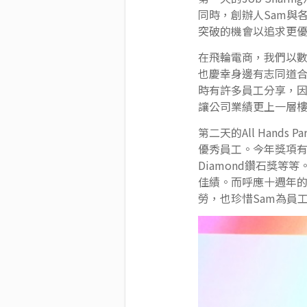
同時，創辦人Sam與
突破的機會以追求更
在飛輪電商，我們以
也慶幸身邊有志同道
時有許多員工分享，
讓公司業績更上一層
第二天的All Han
優秀員工。今年獎項有七
Diamond鑽石獎
佳績。而呼應十週年的
勞，也珍惜Sam為員