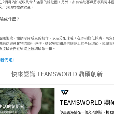
在2個月內如期收到令人滿意的鑰匙圈。另外，亦有協助客戶將模具從中
客戶無須負擔違約金。
比喻成什麼？
組織進攻，協調球隊成員的動作，以及分配球權。在鼎碩擔任採購，需負
供應商與運輸物流順利運作。透過密切關注供應鏈上的各個環節，協調與
像控球後衛在球場上協調球隊一樣。
入我們吧
!
快來認識 TEAMSWORLD 鼎碩創新
TEAMSWORLD 
你是否渴望在一個充滿創新、挑戰