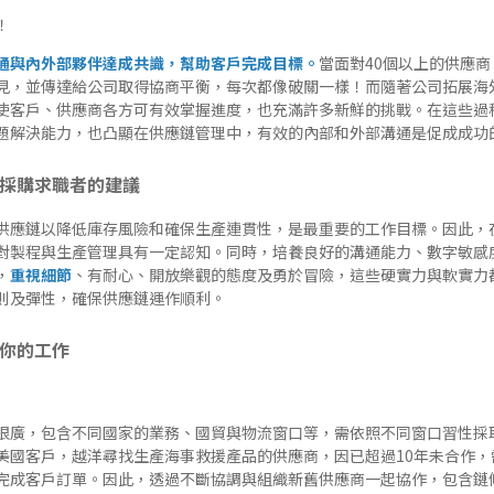
！
通與內外部夥伴達成共識，幫助客戶完成目標。
當面對40個以上的供應
見，並傳達給公司取得協商平衡，每次都像破關一樣！而隨著公司拓展海
使客戶、供應商各方可有效掌握進度，也充滿許多新鮮的挑戰。在這些過
題解決能力，也凸顯在供應鏈管理中，有效的內部和外部溝通是促成成功
易採購求職者的建議
供應鏈以降低庫存風險和確保生產連貫性，是最重要的工作目標。因此，
對製程與生產管理具有一定認知。同時，培養良好的溝通能力、數字敏感
，
重視細節
、有耐心、開放樂觀的態度及勇於冒險，這些硬實力與軟實力
則及彈性，確保供應鏈運作順利。
義你的工作
很廣，包含不同國家的業務、國貿與物流窗口等，需依照不同窗口習性採
美國客戶，越洋尋找生產海事救援產品的供應商，因已超過10年未合作，
完成客戶訂單。因此，透過不斷協調與組織新舊供應商一起協作，包含鏈