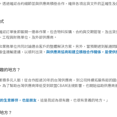
。透過確認合約細節並與供應商積極合作，確保各項出貨文件的正確性及
模式
確認訂單後即展開一連串作業，包含物料採購、合約與交期管理，及出貨
、工程與財務單位，及外部供應商。
和業務單位共同討論適合客戶的整體解決方案。另外，當預期遇到航運問
最佳運輸建議，以順利出貨。
與供應商協商和建立積極合作關係，是使供
有趣的地方？
累積多元人脈！從合作超過30年的台灣供應商，到公司持續拓展佈局的國
，為了幫助台灣供應商降低受到歐盟CBAM法規影響，也開始協助供應商
的生意夥伴，也是朋友
，這是我認為很有趣，也很有意義的地方。」
的地方？