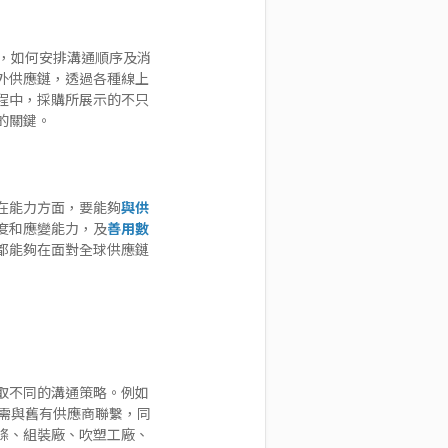
商，如何安排溝通順序及消
外供應鏈，透過各種線上
程中，採購所展示的不只
的關鍵。
在能力方面，要能夠
與供
度和應變能力，及
善用數
都能夠在面對全球供應鏈
取不同的溝通策略。例如
需與舊有供應商聯繫，同
條、組裝廠、吹塑工廠、