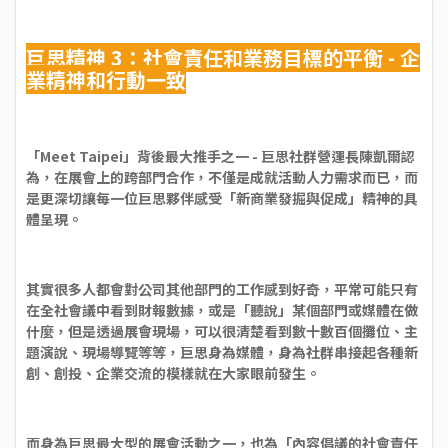
巨思精神 3：社會責任和業務目標的平衡 - 企
業精神和行動一致
「Meet Taipei」背後最大推手之一 - 巨思社群營運長陳凱爾認
為，在展會上的跨部門合作，不僅是成就活動人力需求而已，而
是更深切讓每一位巨思夥伴感受「新商業發掘與促成」精神的具
體呈現。
其實很多人都會對公司其他部門的工作感到好奇，平常可能只有
在全社會議中看到財報數據，或是「聽說」某個部門或媒體在做
什麼，但是透過展會現場，可以很清楚看到數十數百個攤位、主
題演說、現場導覽等等，巨思身為媒體，身為社群串接起各種新
創、創投、企業交流的模樣就在大家眼前發生。
而身為巨思最大型的展會活動之一，也為「內容倡議的社會責任