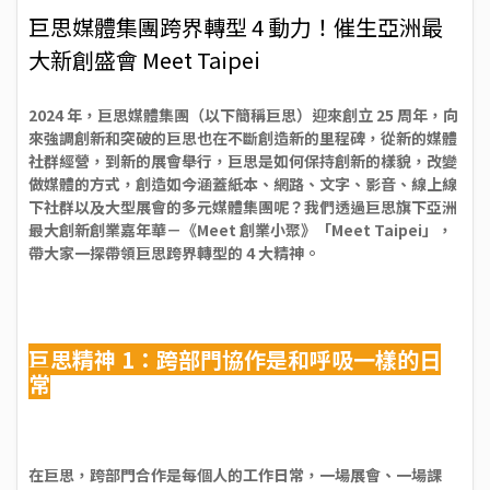
巨思媒體集團跨界轉型 4 動力！催生亞洲最
大新創盛會 Meet Taipei
2024 年，巨思媒體集團（以下簡稱巨思）迎來創立 25 周年，向
來強調創新和突破的巨思也在不斷創造新的里程碑，從新的媒體
社群經營，到新的展會舉行，巨思是如何保持創新的樣貌，改變
做媒體的方式，創造如今涵蓋紙本、網路、文字、影音、線上線
下社群以及大型展會的多元媒體集團呢？我們透過巨思旗下亞洲
最大創新創業嘉年華－《Meet 創業小聚》「Meet Taipei」，
帶大家一探帶領巨思跨界轉型的 4 大精神。
巨思精神 1：跨部門協作是和呼吸一樣的日
常
在巨思，跨部門合作是每個人的工作日常，一場展會、一場課