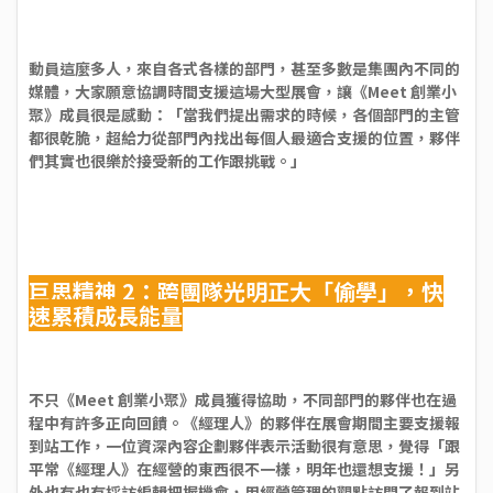
動員這麼多人，來自各式各樣的部門，甚至多數是集團內不同的
媒體，大家願意協調時間支援這場大型展會，讓《Meet 創業小
聚》成員很是感動：「當我們提出需求的時候，各個部門的主管
都很乾脆，超給力從部門內找出每個人最適合支援的位置，夥伴
們其實也很樂於接受新的工作跟挑戰。」
巨思精神 2：跨團隊光明正大「偷學」，快
速累積成長能量
不只《Meet 創業小聚》成員獲得協助，不同部門的夥伴也在過
程中有許多正向回饋。《經理人》的夥伴在展會期間主要支援報
到站工作，一位資深內容企劃夥伴表示活動很有意思，覺得「跟
平常《經理人》在經營的東西很不一樣，明年也還想支援！」另
外也有也有採訪編輯把握機會，用經營管理的觀點訪問了報到站