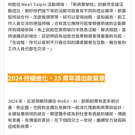
例如在 Meet Taipei 活動現場，「新商業學校」的夥伴支援活
動控台，剛好他們接下來的活動可能會有不同的控台需求，那要
如何談合作、怎麼報價等等，就可以當場詢問，是和廠商、和工
作人員交流的絕佳時機；也有其它團隊可能會帶著新進的企劃夥
伴到現場參與，馬上就能在實際執行中熟悉活動、解決問題，是
快速練兵的場合，莊舒婷認為這些也是舉辦展會很重要的功能，
「在這裡，你可以看到不只舞台前的講者聽者在互動，舞台後的
工作人員也都在交流。」
2024 持續進化，25 周年譜出新篇章
2024 年，巨思預期持續在 Web3、AI、創新創業有更多新計
畫、新企圖，也將和全體巨思夥伴一起深化推動新商業和設計、
永續發展領域的結合，期望攜手成為對社會有貢獻的橋樑，傳遞
有意義、有價值的資訊，在下個四分之一世紀，繼續努力發掘與
促成新商業。